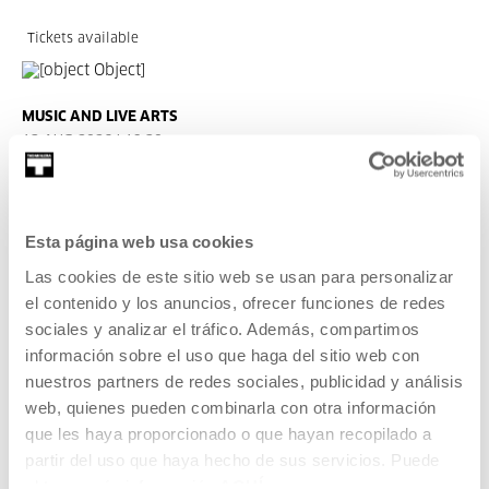
Tickets available
MUSIC AND LIVE ARTS
13 AUG 2026 | 19:30
87ª Quincena Musical de San Sebastián:
Paula Quintana "Atlas de anatomía"
Esta página web usa cookies
NO DIALOGUE
Las cookies de este sitio web se usan para personalizar
READ MORE
el contenido y los anuncios, ofrecer funciones de redes
sociales y analizar el tráfico. Además, compartimos
TICKETS
información sobre el uso que haga del sitio web con
nuestros partners de redes sociales, publicidad y análisis
web, quienes pueden combinarla con otra información
Tickets available
que les haya proporcionado o que hayan recopilado a
partir del uso que haya hecho de sus servicios. Puede
obtener más información
AQUÍ