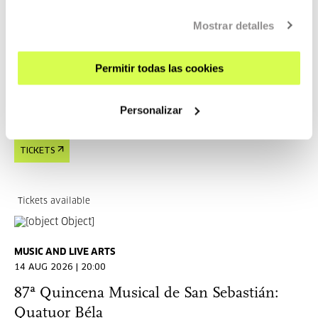
MUSIC AND LIVE ARTS
14 AUG 2026 | 17:00 | 19:00
Mostrar detalles
87ª Quincena Musical de San Sebastián:
Lorena Nogal "PICASSa"
Permitir todas las cookies
NO DIALOGUE
Personalizar
READ MORE
TICKETS
Tickets available
MUSIC AND LIVE ARTS
14 AUG 2026 | 20:00
87ª Quincena Musical de San Sebastián:
Quatuor Béla