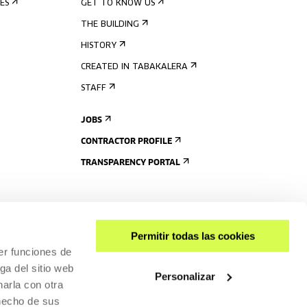
ES
GET TO KNOW US
THE BUILDING
HISTORY
CREATED IN TABAKALERA
STAFF
JOBS
CONTRACTOR PROFILE
TRANSPARENCY PORTAL
Permitir todas las cookies
er funciones de
ga del sitio web
Personalizar
arla con otra
 hecho de sus
SHARE