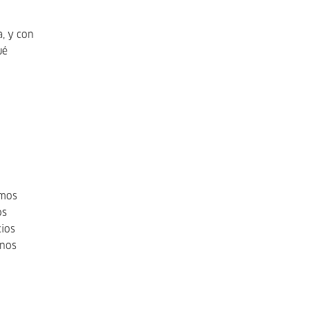
a, y con
ué
emos
os
cios
 nos