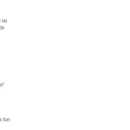
 las
 de
al”
es San