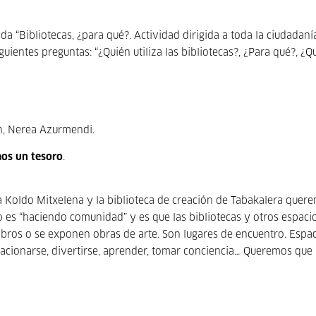
“Bibliotecas, ¿para qué?. Actividad dirigida a toda la ciudadaní
ientes preguntas: “¿Quién utiliza las bibliotecas?, ¿Para qué?, ¿Q
án, Nerea Azurmendi.
mos un tesoro
.
ca Koldo Mitxelena y la biblioteca de creación de Tabakalera quer
ño es “haciendo comunidad” y es que las bibliotecas y otros espaci
ibros o se exponen obras de arte. Son lugares de encuentro. Espa
elacionarse, divertirse, aprender, tomar conciencia… Queremos que