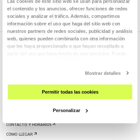
Las cookies de este sitio web se usan para personalizar
el contenido y los anuncios, ofrecer funciones de redes
E.
PRENTSA@TABAKALERA.EUS
sociales y analizar el tráfico. Además, compartimos
T.
+34 943 011 311
/
+34 688 743 500
información sobre el uso que haga del sitio web con
nuestros partners de redes sociales, publicidad y análisis
web, quienes pueden combinarla con otra información
que les haya proporcionado o que hayan recopilado a
partir del uso que haya hecho de sus servicios. Puede
obtener más información
AQUÍ
Mostrar detalles
REGÍSTRATE AL BOLETÍN
Permitir todas las cookies
AGENDA
Personalizar
VISÍTANOS
CONTACTO Y HORARIOS
CÓMO LLEGAR