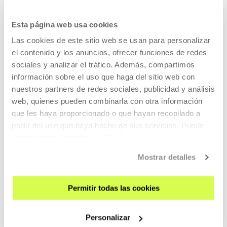
AGENDA
Esta página web usa cookies
VISÍTANOS
Las cookies de este sitio web se usan para personalizar
el contenido y los anuncios, ofrecer funciones de redes
CONTACTO Y HORARIOS
sociales y analizar el tráfico. Además, compartimos
CÓMO LLEGAR
información sobre el uso que haga del sitio web con
VISITAS GUIADAS
nuestros partners de redes sociales, publicidad y análisis
web, quienes pueden combinarla con otra información
ALOJAMIENTO
que les haya proporcionado o que hayan recopilado a
ACCESIBILIDAD
partir del uso que haya hecho de sus servicios. Puede
NORMAS
obtener más información
AQUÍ
PLANO DEL EDIFICIO
Mostrar detalles
PRENSA
Permitir todas las cookies
ALQUILER DE ESPACIOS
ENVÍANOS TU PROPUESTA
Personalizar
QUIÉNES SOMOS