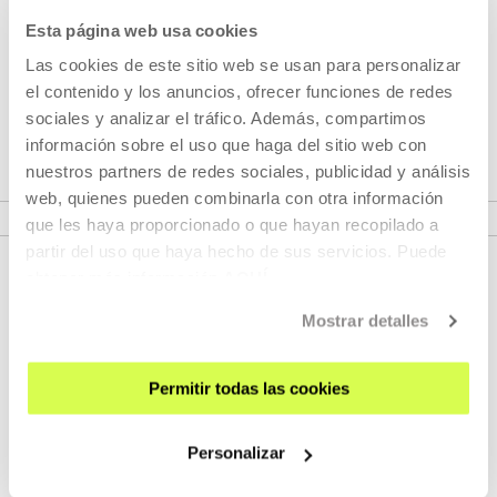
Pertenece a Ciclo: AZTARNAK
Esta página web usa cookies
Las cookies de este sitio web se usan para personalizar
Aztarnak
es el ciclo de películas organizado por las y los
el contenido y los anuncios, ofrecer funciones de redes
estudiantes de la octava promoción de Comisariado
sociales y analizar el tráfico. Además, compartimos
de Elías Querejeta Zine Eskola.
información sobre el uso que haga del sitio web con
nuestros partners de redes sociales, publicidad y análisis
VER CICLO
web, quienes pueden combinarla con otra información
que les haya proporcionado o que hayan recopilado a
partir del uso que haya hecho de sus servicios. Puede
obtener más información
AQUÍ
Mostrar detalles
Permitir todas las cookies
REGÍSTRATE AL BOLETÍN
Personalizar
AGENDA