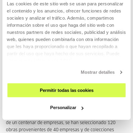
Las cookies de este sitio web se usan para personalizar
el contenido y los anuncios, ofrecer funciones de redes
sociales y analizar el tráfico. Además, compartimos
Ibon Roman Mata (Abadiño 1977) Ingeniero Mecánico con
información sobre el uso que haga del sitio web con
amplia experiencia en I...
nuestros partners de redes sociales, publicidad y análisis
web, quienes pueden combinarla con otra información
MÁS INFORMACIÓN
que les haya proporcionado o que hayan recopilado a
partir del uso que haya hecho de sus servicios. Puede
obtener más información
AQUÍ
Pertenece a exposicion: orain
Mostrar detalles
diseinua! euskadi eta industria
Permitir todas las cookies
A partir del 21 de octubre,
orain diseinua! euskadi eta
industria, presenta una selección de productos industriales
Personalizar
con el objetivo de mostrar el diseño que las empresas de
Euskadi producen. Después de realizar un estudio de más
de un centenar de empresas, se han seleccionado 120
obras provenientes de 40 empresas y de colecciones