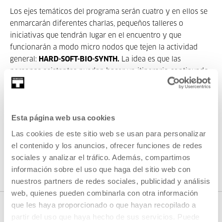
Los ejes temáticos del programa serán cuatro y en ellos se
enmarcarán diferentes charlas, pequeños talleres o
iniciativas que tendrán lugar en el encuentro y que
funcionarán a modo micro nodos que tejen la actividad
general:
HARD-SOFT-BIO-SYNTH.
La idea es que las
personas asistentes puedan hacer un itinerario continuado
por ellos o que puedan participar en parte de las
actividades.
Contenido relacionado
Esta página web usa cookies
Las cookies de este sitio web se usan para personalizar
el contenido y los anuncios, ofrecer funciones de redes
AGENDA
sociales y analizar el tráfico. Además, compartimos
Summerlab 2024
información sobre el uso que haga del sitio web con
nuestros partners de redes sociales, publicidad y análisis
MÁS INFORMACIÓN
web, quienes pueden combinarla con otra información
que les haya proporcionado o que hayan recopilado a
partir del uso que haya hecho de sus servicios. Puede