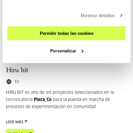
obtener más información
AQUÍ
OTRAS ACTIVIDADES QUE TE
PUEDEN INTERESAR
Mostrar detalles
Inscripciones abiertas
Permitir todas las cookies
Personalizar
ARTE, CIENCIA, TECNOLOGÍA Y SOCIEDAD
15 SEP 2026 | 17:00
Hiru bit
ES
HIRU BIT es uno de los proyectos seleccionados en la
convocatoria
Plaza_Co
para la puesta en marcha de
procesos de experimentación en comunidad.
LEER MÁS