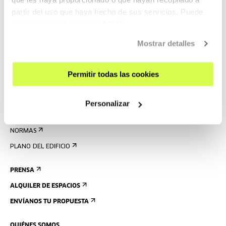
partir del uso que haya hecho de sus servicios. Puede
AGENDA
obtener más información
AQUÍ
VISÍTANOS
Mostrar detalles
CONTACTO Y HORARIOS
CÓMO LLEGAR
Permitir todas las cookies
VISITAS GUIADAS
ALOJAMIENTO
Personalizar
ACCESIBILIDAD
NORMAS
PLANO DEL EDIFICIO
PRENSA
ALQUILER DE ESPACIOS
ENVÍANOS TU PROPUESTA
QUIÉNES SOMOS