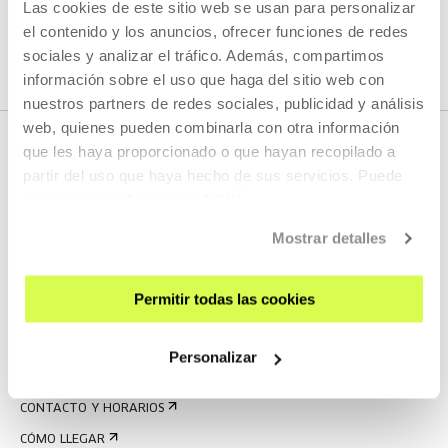
Las cookies de este sitio web se usan para personalizar
VER TODOS LOS ARTISTAS Y CREADORES/AS
el contenido y los anuncios, ofrecer funciones de redes
sociales y analizar el tráfico. Además, compartimos
información sobre el uso que haga del sitio web con
nuestros partners de redes sociales, publicidad y análisis
web, quienes pueden combinarla con otra información
que les haya proporcionado o que hayan recopilado a
partir del uso que haya hecho de sus servicios. Puede
obtener más información
AQUÍ
Mostrar detalles
Permitir todas las cookies
REGÍSTRATE AL BOLETÍN
AGENDA
Personalizar
VISÍTANOS
CONTACTO Y HORARIOS
CÓMO LLEGAR