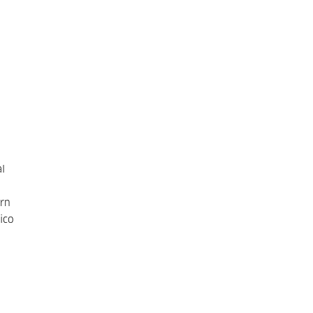
l
ern
ico