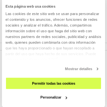
Pertenece a Ciclo: Ira Sachs
Esta página web usa cookies
Las cookies de este sitio web se usan para personalizar
A lo largo de julio y agosto, todos los sábados podremos
el contenido y los anuncios, ofrecer funciones de redes
ver uno de los nueve largometrajes que conforman, por el
sociales y analizar el tráfico. Además, compartimos
momento, su filmografía.
información sobre el uso que haga del sitio web con
nuestros partners de redes sociales, publicidad y análisis
VER CICLO
web, quienes pueden combinarla con otra información
que les haya proporcionado o que hayan recopilado a
partir del uso que haya hecho de sus servicios. Puede
obtener más información
AQUÍ
Mostrar detalles
Permitir todas las cookies
REGÍSTRATE AL BOLETÍN
Personalizar
AGENDA