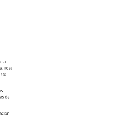
n su
a, Rosa
lato
as
ras de
ración