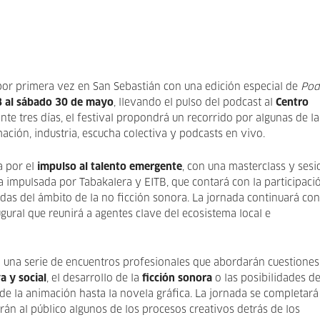
por primera vez en San Sebastián con una edición especial de
Pod
8 al sábado 30 de mayo
, llevando el pulso del podcast al
Centro
ante tres días, el festival propondrá un recorrido por algunas de la
ación, industria, escucha colectiva y podcasts en vivo.
a por el
impulso al talento emergente
, con una masterclass y ses
iva impulsada por Tabakalera y EITB, que contará con la participaci
das del ámbito de la no ficción sonora. La jornada continuará con
ural que reunirá a agentes clave del ecosistema local e
n una serie de encuentros profesionales que abordarán cuestiones
 y social
, el desarrollo de la
ficción sonora
o las posibilidades d
de la animación hasta la novela gráfica. La jornada se completará
án al público algunos de los procesos creativos detrás de los