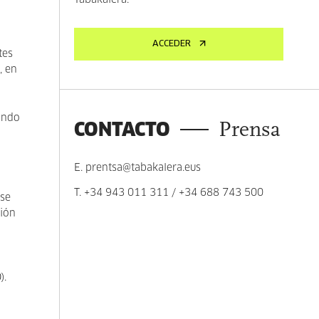
Tabakalera.
ACCEDER
tes
, en
ando
CONTACTO
Prensa
E.
prentsa@tabakalera.eus
T.
+34 943 011 311
/
+34 688 743 500
 se
ción
).