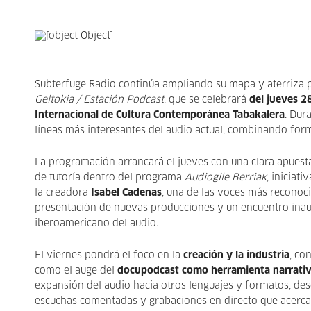
Subterfuge Radio continúa ampliando su mapa y aterriza 
Geltokia / Estación Podcast
, que se celebrará
del jueves 2
Internacional de Cultura Contemporánea Tabakalera
. Dur
líneas más interesantes del audio actual, combinando form
La programación arrancará el jueves con una clara apuest
de tutoría dentro del programa
Audiogile Berriak
, iniciat
la creadora
Isabel Cadenas
, una de las voces más reconoci
presentación de nuevas producciones y un encuentro inaug
iberoamericano del audio.
El viernes pondrá el foco en la
creación y la industria
, co
como el auge del
docupodcast como herramienta narrativa
expansión del audio hacia otros lenguajes y formatos, des
escuchas comentadas y grabaciones en directo que acercar