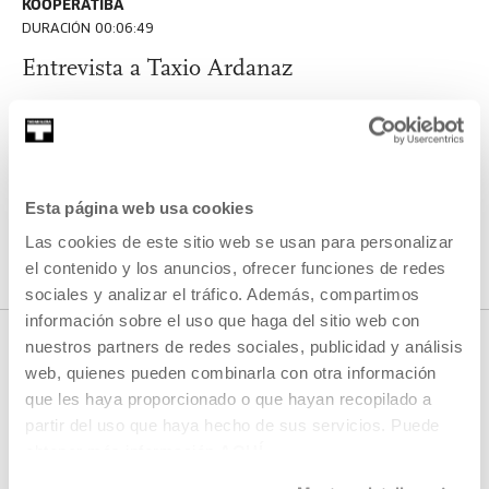
KOOPERATIBA
DURACIÓN 00:06:49
Entrevista a Taxio Ardanaz
TAXIO ARDANAZ
ES
EU | ES | EN
VER
Esta página web usa cookies
Las cookies de este sitio web se usan para personalizar
VER TODO EL CONTENIDO
el contenido y los anuncios, ofrecer funciones de redes
sociales y analizar el tráfico. Además, compartimos
información sobre el uso que haga del sitio web con
nuestros partners de redes sociales, publicidad y análisis
web, quienes pueden combinarla con otra información
PRÓXIMOS DIRECTOS
que les haya proporcionado o que hayan recopilado a
partir del uso que haya hecho de sus servicios. Puede
obtener más información
AQUÍ
No tenemos programados nuevos streamings