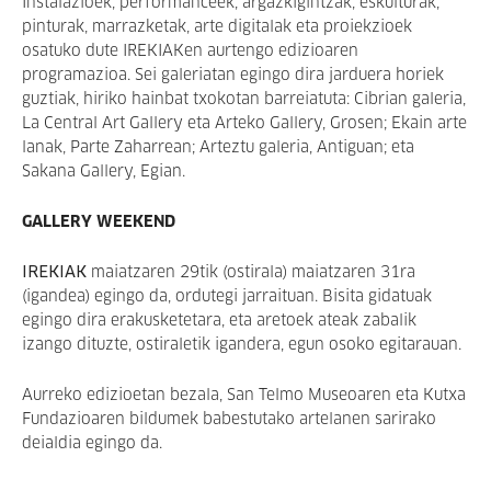
Instalazioek, performanceek, argazkigintzak, eskulturak,
pinturak, marrazketak, arte digitalak eta proiekzioek
osatuko dute IREKIAKen aurtengo edizioaren
programazioa. Sei galeriatan egingo dira jarduera horiek
guztiak, hiriko hainbat txokotan barreiatuta: Cibrian galeria,
La Central Art Gallery eta Arteko Gallery, Grosen; Ekain arte
lanak, Parte Zaharrean; Arteztu galeria, Antiguan; eta
Sakana Gallery, Egian.
GALLERY WEEKEND
IREKIAK
maiatzaren 29tik (ostirala) maiatzaren 31ra
(igandea) egingo da, ordutegi jarraituan.
Bisita gidatuak
egingo dira erakusketetara, eta aretoek ateak zabalik
izango dituzte, ostiraletik igandera, egun osoko egitarauan.
Aurreko edizioetan bezala, San Telmo Museoaren eta Kutxa
Fundazioaren bildumek babestutako artelanen sarirako
deialdia egingo da.