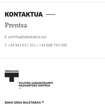
KONTAKTUA
Prentsa
E.
prentsa@tabakalera.eus
T.
+34 943 011 311
/
+34 688 743 500
EMAN IZENA BULETINEAN