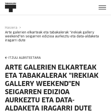
Hasiera
arte galerien elkarteak eta tabakalerak "irekiak gallery
weekend"en seigarren edizioa aurkeztu eta data-aldaketa
iragarri dute
ITZULI ALBISTEETARA
ARTE GALERIEN ELKARTEAK
ETA TABAKALERAK "IREKIAK
GALLERY WEEKEND"EN
SEIGARREN EDIZIOA
AURKEZTU ETA DATA-
ALDAKETA IRAGARRI DUTE