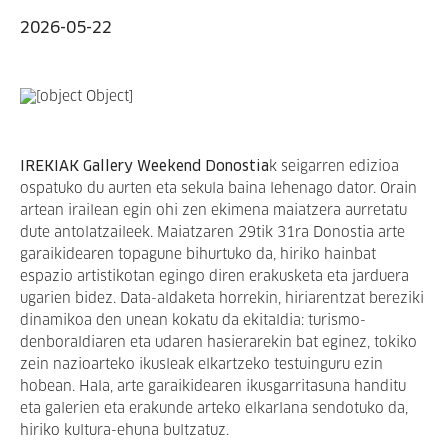
2026-05-22
IREKIAK Gallery Weekend Donostia
k seigarren edizioa
ospatuko du aurten eta sekula baina lehenago dator. Orain
artean irailean egin ohi zen ekimena maiatzera aurretatu
dute antolatzaileek. Maiatzaren 29tik 31ra Donostia arte
garaikidearen topagune bihurtuko da, hiriko hainbat
espazio artistikotan egingo diren erakusketa eta jarduera
ugarien bidez. Data-aldaketa horrekin, hiriarentzat bereziki
dinamikoa den unean kokatu da ekitaldia: turismo-
denboraldiaren eta udaren hasierarekin bat eginez, tokiko
zein nazioarteko ikusleak elkartzeko testuinguru ezin
hobean. Hala, arte garaikidearen ikusgarritasuna handitu
eta galerien eta erakunde arteko elkarlana sendotuko da,
hiriko kultura-ehuna bultzatuz.