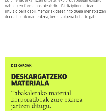
bolumenak eskaintzen dituzte; leku probableetan existitu
nahi duten forma posibleak dira. Bi diziplinen artean
intuizio bera dabil, memoriak desegingo duela mehatxatzen
duena bizirik mantentzea, bere itzulpena behartu gabe.
DESKARGAK
DESKARGATZEKO
MATERIALA
Tabakalerako material
korporatiboak zure eskura
jartzen ditugu.