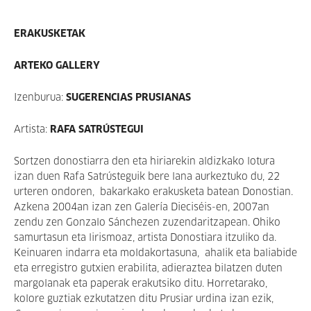
ERAKUSKETAK
ARTEKO GALLERY
Izenburua:
SUGERENCIAS PRUSIANAS
Artista:
RAFA SATRÚSTEGUI
Sortzen donostiarra den eta hiriarekin aldizkako lotura
izan duen Rafa Satrústeguik bere lana aurkeztuko du, 22
urteren ondoren, bakarkako erakusketa batean Donostian.
Azkena 2004an izan zen Galería Dieciséis-en, 2007an
zendu zen Gonzalo Sánchezen zuzendaritzapean.
Ohiko
samurtasun eta lirismoaz, artista Donostiara itzuliko da.
Keinuaren indarra eta moldakortasuna, ahalik eta baliabide
eta erregistro gutxien erabilita, adieraztea bilatzen duten
margolanak eta paperak erakutsiko ditu. Horretarako,
kolore guztiak ezkutatzen ditu Prusiar urdina izan ezik,