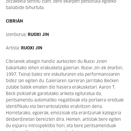
zezakeela sentitu zuen, bere ekarpen petsonala egiteko
baliabide bihurtuta.
CIBRIÁN
Izenburua:
RUOXI JIN
Artista:
RUOXI JIN
Cibrianek atsegin handiz aurkezten du Ruoxi Jinen
bakarkako lehen erakusketa galerian. Ruoxi Jin-ek (Harbin,
1997, Txina) batez ere eskulturaren eta performancearen
bidez lan egiten du. Galeriaren sarreran jarritako Becken
zutabe batek ematen dio hasiera erakusketari. Aaron T.
Beck psikiatrak garatutako ariketa egituratua da,
pentsamendu automatiko negatiboak eta portaera-ereduak
identifikatu eta berrantolatzeko erabiltzen dena.
Horretarako, egoerak, emozioak eta erantzunak kategoria
desberdinetan bereizten dira. Hemen, artistak bere egiten
du esparru introspektibo hori, eta bere pentsamenduak