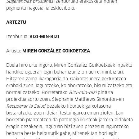
Sugerencias prusianas
izenburuko erakusketa honen
pigmentu nagusia, ia esklusiboki.
ARTEZTU
Izenburua:
BIZI-MIN-BIZI
Artista:
MIREN GONZÁLEZ GOIKOETXEA
Duela hiru urte inguru, Miren González Goikoetxeak inpaktu
handiko egoerari egin behar izan zion aurre: minbiziari.
Hitzaren zama ikaragarria da. Gaixotasunera gerturatzea
erabaki zuen, laguntzeko, kolaboratzeko, bisualizatzeko eta
normalizatzeko. Horretarako
Bizi-min-bizi
pintura
proiektua sortu zuen.
Stephanie Matthews Simonton-en
Recuperar la Salud
bezalako liburuek gaixotasuna
bistaratzeko zuen ideiari testuingurua eman zioten. Lan
horretan planteatzen da patologia ikusteak jarrera-aldaketa
eragin dezakeela. Inguruan bizi zuen prozesua laguntzeko
beharra beste helbururik gabe, Mirenek lan hori egin