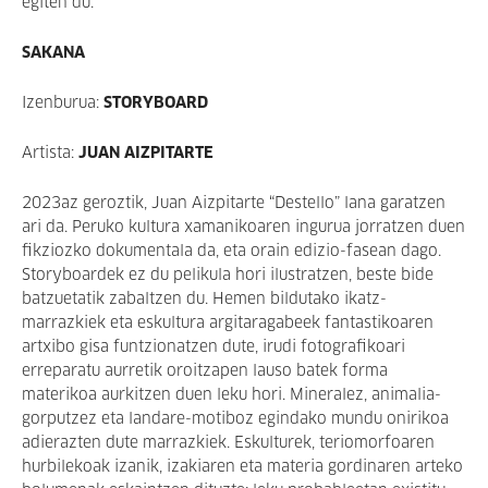
egiten du.
SAKANA
Izenburua:
STORYBOARD
Artista:
JUAN AIZPITARTE
2023az geroztik, Juan Aizpitarte “Destello” lana garatzen
ari da. Peruko kultura xamanikoaren ingurua jorratzen duen
fikziozko dokumentala da, eta orain edizio-fasean dago.
Storyboardek ez du pelikula hori ilustratzen, beste bide
batzuetatik zabaltzen du. Hemen bildutako ikatz-
marrazkiek eta eskultura argitaragabeek fantastikoaren
artxibo gisa funtzionatzen dute, irudi fotografikoari
erreparatu aurretik oroitzapen lauso batek forma
materikoa aurkitzen duen leku hori. Mineralez, animalia-
gorputzez eta landare-motiboz egindako mundu onirikoa
adierazten dute marrazkiek. Eskulturek, teriomorfoaren
hurbilekoak izanik, izakiaren eta materia gordinaren arteko