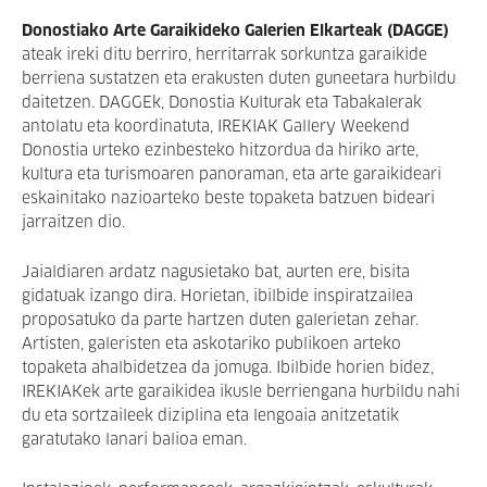
Donostiako Arte Garaikideko Galerien Elkarteak (DAGGE)
ateak ireki ditu berriro, herritarrak sorkuntza garaikide
berriena sustatzen eta erakusten duten guneetara hurbildu
daitetzen. DAGGEk, Donostia Kulturak eta Tabakalerak
antolatu eta koordinatuta, IREKIAK Gallery Weekend
Donostia urteko ezinbesteko hitzordua da hiriko arte,
kultura eta turismoaren panoraman, eta arte garaikideari
eskainitako nazioarteko beste topaketa batzuen bideari
jarraitzen dio.
Jaialdiaren ardatz nagusietako bat, aurten ere, bisita
gidatuak izango dira. Horietan, ibilbide inspiratzailea
proposatuko da parte hartzen duten galerietan zehar.
Artisten, galeristen eta askotariko publikoen arteko
topaketa ahalbidetzea da jomuga. Ibilbide horien bidez,
IREKIAKek arte garaikidea ikusle berriengana hurbildu nahi
du eta sortzaileek diziplina eta lengoaia anitzetatik
garatutako lanari balioa eman.