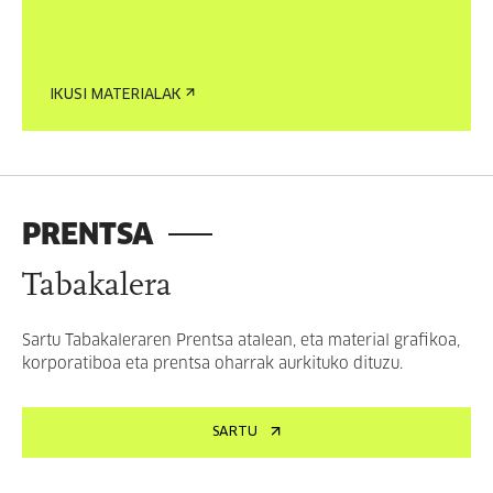
IKUSI MATERIALAK
PRENTSA
Tabakalera
Sartu Tabakaleraren Prentsa atalean, eta material grafikoa,
korporatiboa eta prentsa oharrak aurkituko dituzu.
SARTU