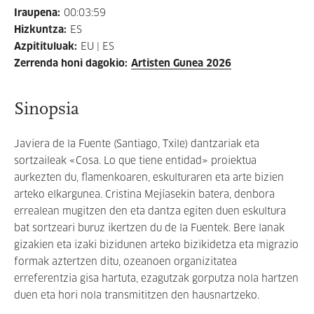
Iraupena
:
00:03:59
Hizkuntza
:
ES
Azpitituluak
:
EU | ES
Zerrenda honi dagokio
:
Artisten Gunea 2026
Sinopsia
Javiera de la Fuente (Santiago, Txile) dantzariak eta
sortzaileak «Cosa. Lo que tiene entidad» proiektua
aurkezten du, flamenkoaren, eskulturaren eta arte bizien
arteko elkargunea. Cristina Mejíasekin batera, denbora
errealean mugitzen den eta dantza egiten duen eskultura
bat sortzeari buruz ikertzen du de la Fuentek. Bere lanak
gizakien eta izaki bizidunen arteko bizikidetza eta migrazio
formak aztertzen ditu, ozeanoen organizitatea
erreferentzia gisa hartuta, ezagutzak gorputza nola hartzen
duen eta hori nola transmititzen den hausnartzeko.