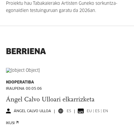
Proiektu hau Tabakalerako Artisten Guneko sorkuntza-
egonaldien testuinguruan garatu da 2026an.
BERRIENA
KOOPERATIBA
IRAUPENA 00:05:06
Ángel Calvo Ulloari elkarrizketa
ÁNGEL CALVO ULLOA
ES
EU | ES | EN
IKUSI