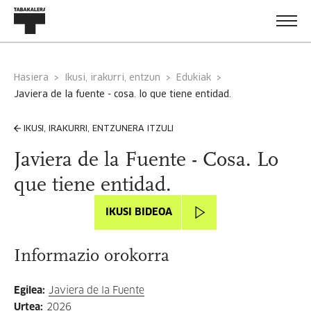
Hasiera
Ikusi, irakurri, entzun
Edukiak
javiera de la fuente - cosa. lo que tiene entidad.
IKUSI, IRAKURRI, ENTZUNERA ITZULI
Javiera de la Fuente - Cosa. Lo
que tiene entidad.
IKUSI BIDEOA
Informazio orokorra
Egilea
:
Javiera de la Fuente
Urtea
:
2026