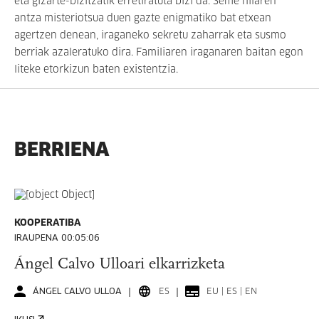
eta gizarte-bizitzatik erretiratuta bizi da. Seme hilaren
antza misteriotsua duen gazte enigmatiko bat etxean
agertzen denean, iraganeko sekretu zaharrak eta susmo
berriak azaleratuko dira. Familiaren iraganaren baitan egon
liteke etorkizun baten existentzia.
BERRIENA
KOOPERATIBA
IRAUPENA 00:05:06
Ángel Calvo Ulloari elkarrizketa
ÁNGEL CALVO ULLOA
ES
EU | ES | EN