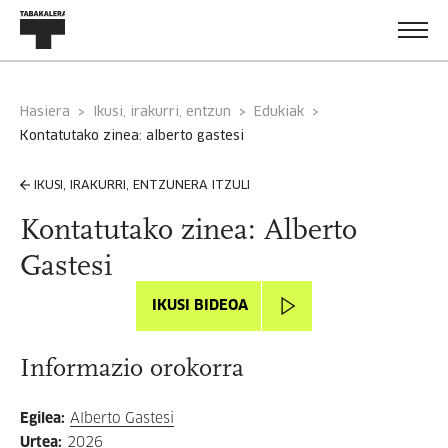
Hasiera
Ikusi, irakurri, entzun
Edukiak
kontatutako zinea: alberto gastesi
IKUSI, IRAKURRI, ENTZUNERA ITZULI
Kontatutako zinea: Alberto
Gastesi
IKUSI BIDEOA
Informazio orokorra
Egilea
:
Alberto Gastesi
Urtea
:
2026