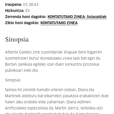
Iraupena
:
01:38:43
Hizkuntza
:
ES
Zerrenda honi dagokio
:
KONTATUTAKO ZINEA: Solasaldiak
Ziklo honi dagokio
:
KONTATUTAKO ZINEA
Sinopsia
Alberto Gastesi zine zuzendariak
Singular
bere bigarren
luzemetraiari buruz
Kontatutako zinea
saio bat egin du.
Bertan, pelikula egiteko izan duen sorkuntza prozesua
publikoari ireki dio.
Sinopsia:
Semea hil zenetik hamabi urteren ostean, Diana eta
Martinek asteburu bat elkarrekin pasatzea erabakitzen dute
haien laku ondoko etxe zaharrean. Diana Adimen
Artifizialeko espezialista da; Martín, berriz, lanbidea utzi