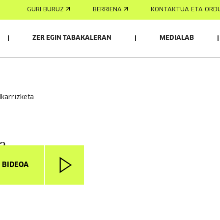
GURI BURUZ
BERRIENA
KONTAKTUA ETA ORD
ZER EGIN TABAKALERAN
MEDIALAB
elkarrizketa
a
I BIDEOA