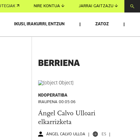
UTEGIAK
NIRE KONTUA
JARRAI GAITZAZU
IKUSI, IRAKURRI, ENTZUN
ZATOZ
BERRIENA
KOOPERATIBA
IRAUPENA 00:05:06
Ángel Calvo Ulloari
elkarrizketa
ÁNGEL CALVO ULLOA
ES