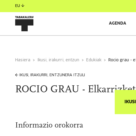
EU
AGENDA
Hasiera
Ikusi, irakurri, entzun
Edukiak
rocio grau - 
IKUSI, IRAKURRI, ENTZUNERA ITZULI
ROCIO GRAU - Elkarrizket
IKUS
Informazio orokorra