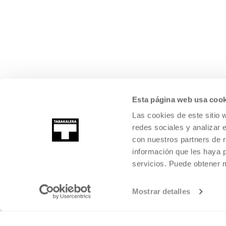
Esta página web usa cook
Las cookies de este sitio 
redes sociales y analizar 
con nuestros partners de r
información que les haya 
servicios. Puede obtener
Mostrar detalles
©
2026
TABAKALERA
.
KULTURA GARAIKIDEAREN NAZIOARTEKO Z
DONOSTIA / SAN SEBASTIÁN