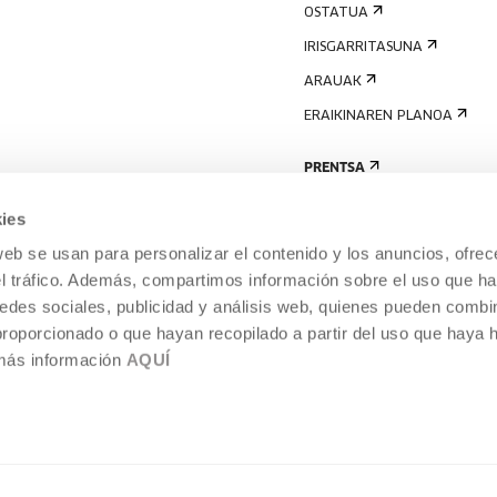
OSTATUA
IRISGARRITASUNA
ARAUAK
ERAIKINAREN PLANOA
PRENTSA
ies
web se usan para personalizar el contenido y los anuncios, ofrec
el tráfico. Además, compartimos información sobre el uso que ha
edes sociales, publicidad y análisis web, quienes pueden combin
proporcionado o que hayan recopilado a partir del uso que haya
 más información
AQUÍ
LEGE-OHARRA
COOKIEN POLITIKA
I
ENTROA,
BARNEKO INFORMAZIO-SISTEMA