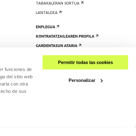
TABAKALERAN SORTUA
LANTALDEA
ENPLEGUA
KONTRATATZAILEAREN PROFILA
GARDENTASUN ATARIA
Permitir todas las cookies
er funciones de
ga del sitio web
Personalizar
arla con otra
 hecho de sus
PARTEKATU
RISGARRITASUNA
PRIBATUTASUN-POLITIKA