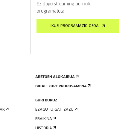
Ez dugu streaming berririk
programatuta
IKUSI PROGRAMAZIO OSOA
ARETOEN ALOKAIRUA
BIDALI ZURE PROPOSAMENA
GURI BURUZ
IAK
EZAGUTU GAITZAZU
ERAIKINA
HISTORIA