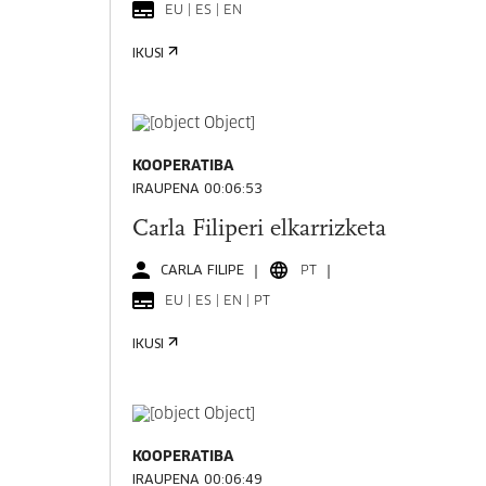
EU | ES | EN
IKUSI
KOOPERATIBA
IRAUPENA 00:06:53
Carla Filiperi elkarrizketa
CARLA FILIPE
PT
EU | ES | EN | PT
IKUSI
KOOPERATIBA
IRAUPENA 00:06:49