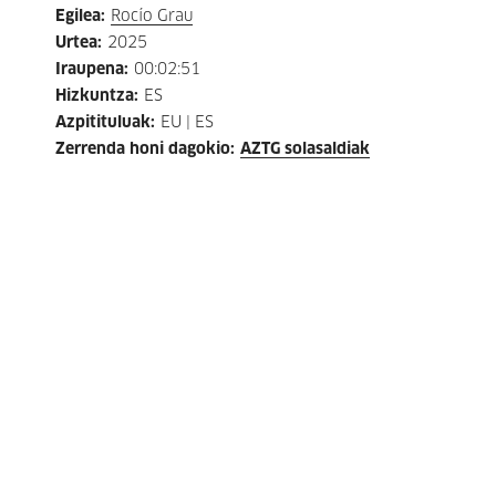
Egilea
:
Rocío Grau
Urtea
:
2025
Iraupena
:
00:02:51
Hizkuntza
:
ES
Azpitituluak
:
EU | ES
Zerrenda honi dagokio
:
AZTG solasaldiak