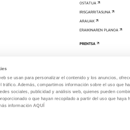
OSTATUA
IRISGARRITASUNA
ARAUAK
ERAIKINAREN PLANOA
PRENTSA
ies
web se usan para personalizar el contenido y los anuncios, ofrec
el tráfico. Además, compartimos información sobre el uso que ha
edes sociales, publicidad y análisis web, quienes pueden combin
proporcionado o que hayan recopilado a partir del uso que haya
 más información
AQUÍ
LEGE-OHARRA
COOKIEN POLITIKA
I
ENTROA,
BARNEKO INFORMAZIO-SISTEMA