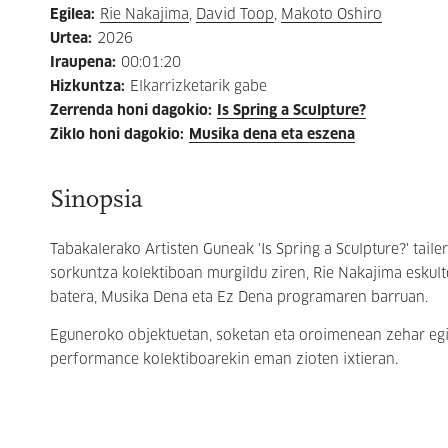
Egilea
:
Rie Nakajima
,
David Toop
,
Makoto Oshiro
Urtea
:
2026
Iraupena
:
00:01:20
Hizkuntza
:
Elkarrizketarik gabe
Zerrenda honi dagokio
:
Is Spring a Sculpture?
Ziklo honi dagokio
:
Musika dena eta eszena
Sinopsia
Tabakalerako Artisten Guneak 'Is Spring a Sculpture?' tail
sorkuntza kolektiboan murgildu ziren, Rie Nakajima eskult
batera, Musika Dena eta Ez Dena programaren barruan.
Eguneroko objektuetan, soketan eta oroimenean zehar egin
performance kolektiboarekin eman zioten ixtieran.