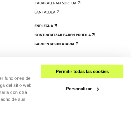
TABAKALERAN SORTUA
LANTALDEA
ENPLEGUA
KONTRATATZAILEAREN PROFILA
GARDENTASUN ATARIA
Permitir todas las cookies
er funciones de
ga del sitio web
Personalizar
arla con otra
 hecho de sus
PARTEKATU
RISGARRITASUNA
PRIBATUTASUN-POLITIKA