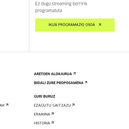
Ez dugu streaming berririk
programatuta
IKUSI PROGRAMAZIO OSOA
ARETOEN ALOKAIRUA
BIDALI ZURE PROPOSAMENA
GURI BURUZ
IAK
EZAGUTU GAITZAZU
ERAIKINA
HISTORIA