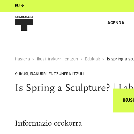
EU
AGENDA
Hasiera
Ikusi, irakurri, entzun
Edukiak
is spring a s
IKUSI, IRAKURRI, ENTZUNERA ITZULI
Is Spring a Sculpture? | La
IKUS
Informazio orokorra