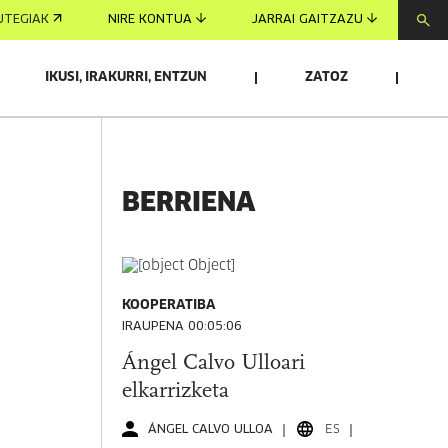
UTEGIAK
NIRE KONTUA
JARRAI GAITZAZU
IKUSI, IRAKURRI, ENTZUN
ZATOZ
BERRIENA
KOOPERATIBA
IRAUPENA 00:05:06
Ángel Calvo Ulloari
elkarrizketa
ÁNGEL CALVO ULLOA
ES