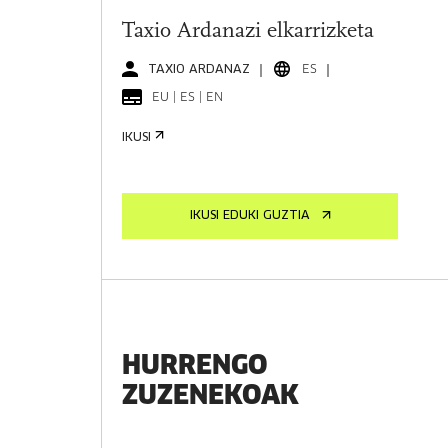
Taxio Ardanazi elkarrizketa
TAXIO ARDANAZ
ES
EU | ES | EN
IKUSI
IKUSI EDUKI GUZTIA
HURRENGO
ZUZENEKOAK