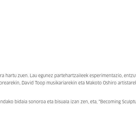
erra hartu zuen. Lau egunez partehartzaileek esperimentazio, entzu
orearekin, David Toop musikariarekin eta Makoto Oshiro artistare
dako bidaia sonoroa eta bisuala izan zen, eta, “Becoming Sculpt