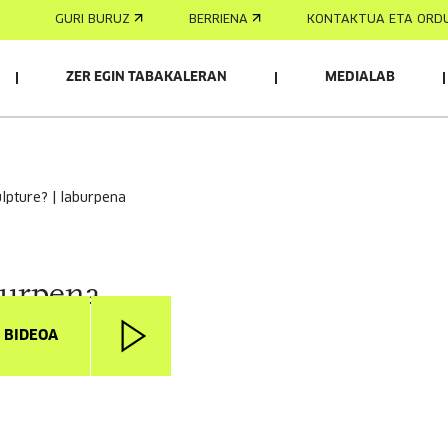
GURI BURUZ
BERRIENA
KONTAKTUA ETA ORD
ZER EGIN TABAKALERAN
MEDIALAB
culpture? | laburpena
burpena
I BIDEOA