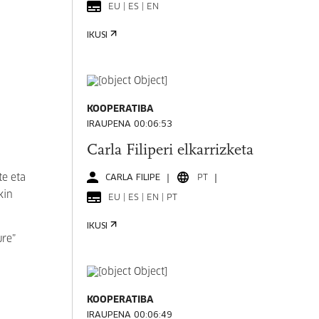
EU | ES | EN
IKUSI
KOOPERATIBA
IRAUPENA 00:06:53
Carla Filiperi elkarrizketa
te eta
CARLA FILIPE
PT
kin
EU | ES | EN | PT
IKUSI
ure”
KOOPERATIBA
IRAUPENA 00:06:49