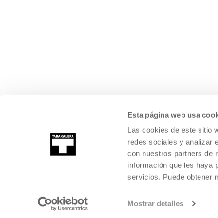
Esta página web usa cook
Las cookies de este sitio 
redes sociales y analizar 
con nuestros partners de r
información que les haya 
servicios. Puede obtener
©
2026
TABAKALERA
.
KULTURA GARAIKIDEAREN NAZIOARTEKO Z
DONOSTIA / SAN SEBASTIÁN
Mostrar detalles