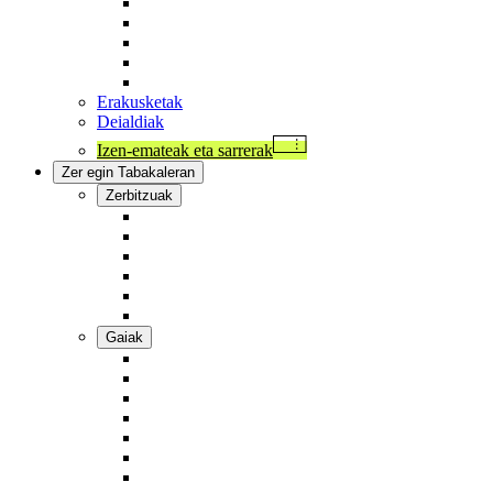
Argazkigintza
Musika eta arte biziak
Artea, zientzia, teknologia eta gizartea
Beste gai batzuk
Ikusi jarduera guztiak
Erakusketak
Deialdiak
Izen-emateak eta sarrerak
Zer egin Tabakaleran
Zerbitzuak
Medialab - Sorkuntza liburutegi-laborategia
Zine eta ikus-entzunezko laborategia
Alokatu aretoak
Tabakalera txartela
Ostatua eta jatetxeak
Zerbitzu guztiak
Gaiak
Arte garaikidea
Zinea eta ikus-entzunezkoak
Artea, zientzia, teknologia eta gizartea
Pentsamendua
Hezkuntza
Teknologia
Argazkigintza