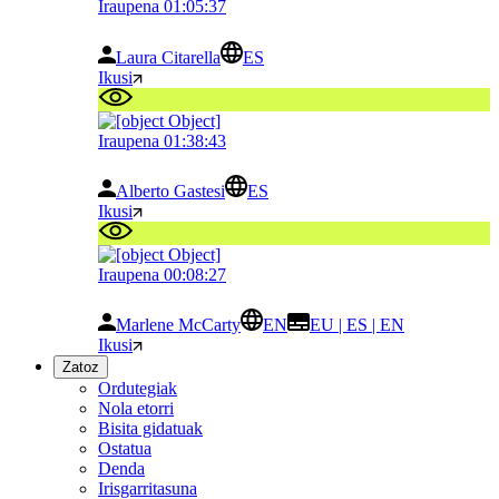
Iraupena 01:05:37
Laura Citarella
ES
Ikusi
Iraupena 01:38:43
Alberto Gastesi
ES
Ikusi
Iraupena 00:08:27
Marlene McCarty
EN
EU | ES | EN
Ikusi
Zatoz
Ordutegiak
Nola etorri
Bisita gidatuak
Ostatua
Denda
Irisgarritasuna