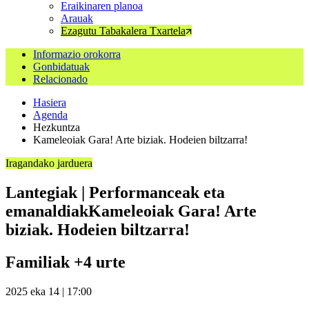
Eraikinaren planoa
Arauak
Ezagutu Tabakalera Txartela
Informazio orokorra
Gonbidatuak
Relacionado
Hasiera
Agenda
Hezkuntza
Kameleoiak Gara! Arte biziak. Hodeien biltzarra!
Iragandako jarduera
Lantegiak | Performanceak eta
emanaldiak
Kameleoiak Gara! Arte
biziak. Hodeien biltzarra!
Familiak +4 urte
2025 eka 14 | 17:00