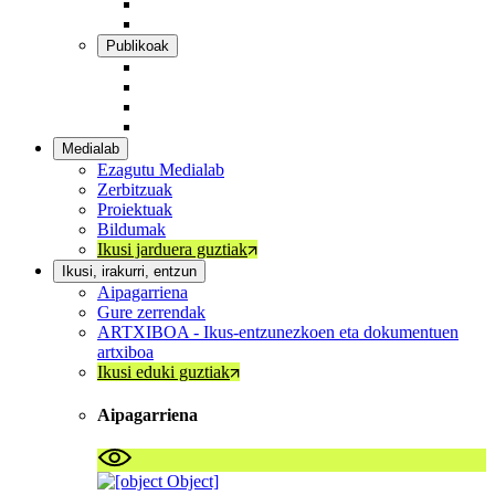
Musika eta arte biziak
Beste gai batzuk
Publikoak
Artistak eta sortzaileak
Kultur profesionalak
Hezkuntza-komunitatea eta taldeak
Haurrak eta familiak
Medialab
Ezagutu Medialab
Zerbitzuak
Proiektuak
Bildumak
Ikusi jarduera guztiak
Ikusi, irakurri, entzun
Aipagarriena
Gure zerrendak
ARTXIBOA - Ikus-entzunezkoen eta dokumentuen
artxiboa
Ikusi eduki guztiak
Aipagarriena