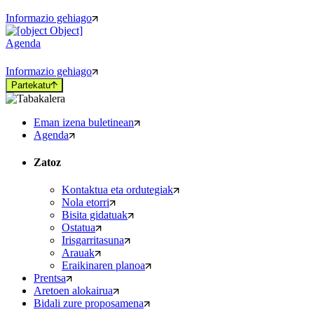
Informazio gehiago
Agenda
Informazio gehiago
Partekatu
Eman izena buletinean
Agenda
Zatoz
Kontaktua eta ordutegiak
Nola etorri
Bisita gidatuak
Ostatua
Irisgarritasuna
Arauak
Eraikinaren planoa
Prentsa
Aretoen alokairua
Bidali zure proposamena