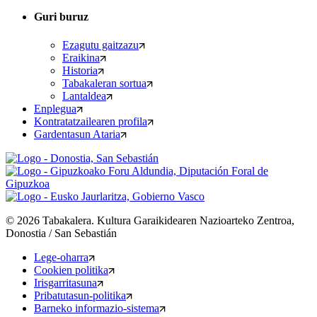
Guri buruz
Ezagutu gaitzazu
Eraikina
Historia
Tabakaleran sortua
Lantaldea
Enplegua
Kontratatzailearen profila
Gardentasun Ataria
©
2026
Tabakalera
.
Kultura Garaikidearen Nazioarteko Zentroa,
Donostia / San Sebastián
Lege-oharra
Cookien politika
Irisgarritasuna
Pribatutasun-politika
Barneko informazio-sistema