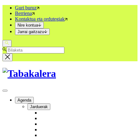
Guri buruz
Berriena
Kontaktua eta ordutegiak
Nire kontua
Jarrai gaitzazu
Agenda
Jarduerak
Arte garaikidea
Zinea eta ikus-entzunezkoak
Pentsamendua
Hezkuntza
Teknologia