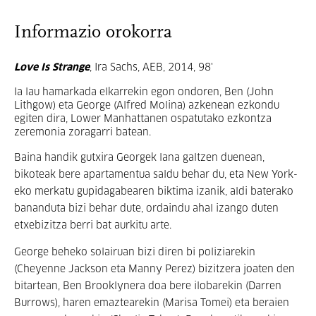
Informazio orokorra
Love Is Strange
, Ira Sachs, AEB, 2014, 98'
Ia lau hamarkada elkarrekin egon ondoren, Ben (John
Lithgow) eta George (Alfred Molina) azkenean ezkondu
egiten dira, Lower Manhattanen ospatutako ezkontza
zeremonia zoragarri batean.
Baina handik gutxira Georgek lana galtzen duenean,
bikoteak bere apartamentua saldu behar du, eta New York-
eko merkatu gupidagabearen biktima izanik, aldi baterako
bananduta bizi behar dute, ordaindu ahal izango duten
etxebizitza berri bat aurkitu arte.
George beheko solairuan bizi diren bi poliziarekin
(Cheyenne Jackson eta Manny Perez) bizitzera joaten den
bitartean, Ben Brooklynera doa bere ilobarekin (Darren
Burrows), haren emaztearekin (Marisa Tomei) eta beraien