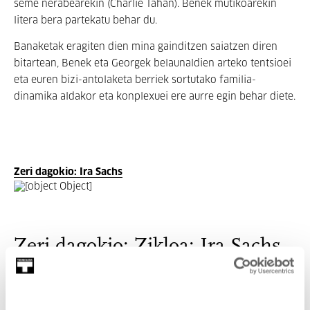
seme nerabearekin (Charlie Tahan). Benek mutikoarekin
litera bera partekatu behar du.
Banaketak eragiten dien mina gainditzen saiatzen diren
bitartean, Benek eta Georgek belaunaldien arteko tentsioei
eta euren bizi-antolaketa berriek sortutako familia-
dinamika aldakor eta konplexuei ere aurre egin behar diete.
Zeri dagokio: Ira Sachs
Zeri dagokio: Zikloa: Ira Sachs
Uztailean eta abuztuan, larunbatero, oraingoz bere
filmografia osatzen duten bederatzi film luzeetako bat ikusi