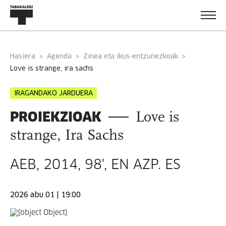
Hasiera
Agenda
Zinea eta ikus-entzunezkoak
love is strange, ira sachs
IRAGANDAKO JARDUERA
PROIEKZIOAK
Love is
strange, Ira Sachs
AEB, 2014, 98', EN AZP. ES
2026 abu 01 | 19:00