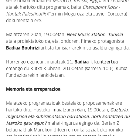
serie dokumentalaren
Morocco
,
Tunisia
,
Egypt
eta
Lebanon
atalak hartuko ditu programak, baita
Checkpoint Rock -
Kantak Palestinatik
(Fermin Muguruza eta Javier Corcuera)
dokumentala ere.
Maiatzaren 20an, 19:00etan,
Next Music Station: Tunisia
atala proiektatuko da, eta, ondoren, filmeko protagonista
Badiaa
Bouhrizi
artista tunisiarrarekin solasaldia egingo da.
Hurrengo egunean, maiatzak 21,
Badiaa
-k
kontzertua
emango du Kutxa Klubean, 20:00etan (sarrera: 10 €), Kutxa
Fundazioarekin lankidetzan.
Memoria eta erreparazioa
Maiatzeko programazioak bestelako proposamenak ere
hartuko ditu.
Hasteko
,
maiatzaren 6an, 19:00etan,
Gazteria,
migrazioa eta subiranotasun narratiboa: nork kontatzen du
Maroko gaur egun?
mahai-ingurua egingo da. Bertan Z
belaunaldiak Marokon dituen erronka sozial, ekonomiko