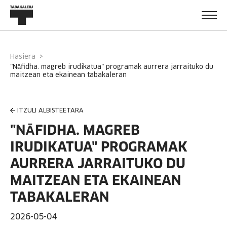
Hasiera
"nāfidha. magreb irudikatua" programak aurrera jarraituko du
maitzean eta ekainean tabakaleran
ITZULI ALBISTEETARA
"NĀFIDHA. MAGREB
IRUDIKATUA" PROGRAMAK
AURRERA JARRAITUKO DU
MAITZEAN ETA EKAINEAN
TABAKALERAN
2026-05-04