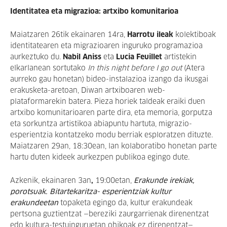
Identitatea eta migrazioa: artxibo komunitarioa
Maiatzaren 26tik ekainaren 14ra,
Harrotu ileak
kolektiboak
identitatearen eta migrazioaren inguruko programazioa
aurkeztuko du.
Nabil Aniss
eta
Lucia Feuillet
artistekin
elkarlanean sortutako
In this night before I go out
(Atera
aurreko gau honetan) bideo-instalazioa izango da ikusgai
erakusketa-aretoan, Diwan artxiboaren web-
plataformarekin batera. Pieza horiek taldeak eraiki duen
artxibo komunitarioaren parte dira, eta memoria, gorputza
eta sorkuntza artistikoa abiapuntu hartuta, migrazio-
esperientzia kontatzeko modu berriak esploratzen dituzte.
Maiatzaren 29an, 18:30ean, lan kolaboratibo honetan parte
hartu duten kideek aurkezpen publikoa egingo dute.
Azkenik, ekainaren 3an
,
19:00etan,
Erakunde irekiak,
porotsuak. Bitartekaritza- esperientziak kultur
erakundeetan
topaketa egingo da, kultur erakundeak
pertsona guztientzat —bereziki zaurgarrienak direnentzat
edo kultura-testuinguruetan ohikoak ez direnentzat—