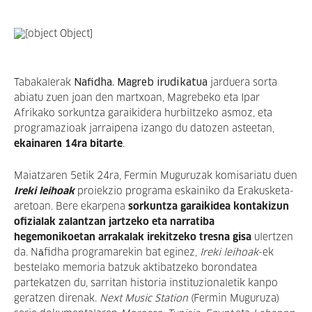
Tabakalerak
Nafidha. Magreb irudikatua
jarduera sorta
abiatu zuen joan den martxoan, Magrebeko eta Ipar
Afrikako sorkuntza garaikidera hurbiltzeko asmoz, eta
programazioak jarraipena izango du datozen asteetan,
ekainaren 14ra bitarte
.
Maiatzaren 5etik 24ra, Fermin Muguruzak komisariatu duen
Ireki leihoak
proiekzio programa eskainiko da Erakusketa-
aretoan.
Bere ekarpena
sorkuntza garaikidea kontakizun
ofizialak zalantzan jartzeko eta narratiba
hegemonikoetan arrakalak irekitzeko tresna gisa
ulertzen
da. Nāfidha programarekin bat eginez,
Ireki leihoak
-ek
bestelako memoria batzuk aktibatzeko borondatea
partekatzen du, sarritan historia instituzionaletik kanpo
geratzen direnak.
Next Music Station
(Fermin Muguruza)