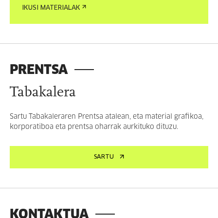
IKUSI MATERIALAK
PRENTSA
Tabakalera
Sartu Tabakaleraren Prentsa atalean, eta material grafikoa,
korporatiboa eta prentsa oharrak aurkituko dituzu.
SARTU
KONTAKTUA