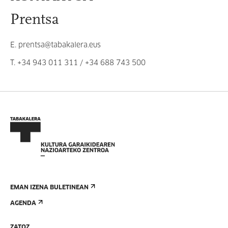
Prentsa
E.
prentsa@tabakalera.eus
T.
+34 943 011 311
/
+34 688 743 500
EMAN IZENA BULETINEAN
AGENDA
ZATOZ