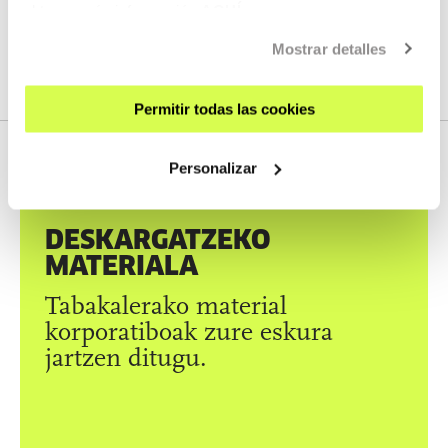
obtener más información
AQUÍ
Mostrar detalles
Permitir todas las cookies
Personalizar
DESKARGAK
DESKARGATZEKO
MATERIALA
Tabakalerako material
korporatiboak zure eskura
jartzen ditugu.