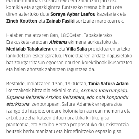
eta identitarioak ikusarazteko eta zalantzan jartzeko
komikia eta argazkigintza funtsezko tresna bihurtu ote
diren aztertuko dute
Soraya Aybar Laafou
kazetariak eta
Zineb Koutten
eta
Zainab Fasiki
sortzaile marokoarrek.
Halaber, maiatzaren 8an, 18:00etan, Tabakalerako
Erakusketa-aretoan
Alshams
ekimena
aurkeztuko da,
Medialab Tabakalera
ren eta
Villa Salia
proiektuaren arteko
lankidetzari esker garatua. Proiektuaren ardatz nagusietako
bat zaurgarritasun egoeran dauden kolektiboak ikusaraztea
eta haien ahotsak zabaltzen laguntzea da.
Bestalde, maiatzaren 13an,
19:00etan,
Tania Safura Adam
ikertzaileak hitzaldia eskainiko du,
Archivo Interrumpido:
Espainia Beltzetik Artxibo Beltzetara, edo nola konpondu
etorkizuna
izenburupean. Safura Adamek erreparazioa
izango du hizpide, ondare kolonialen aurrean memoria eta
artxiboa zeharkatzen dituen praktika kritiko gisa
planteatua, eta Artxibo Beltza proposatuko du, existentzia
beltzak berhumanizatu eta birdefinitzeko espazio gisa.