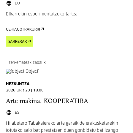
EU
Elkarrekin esperimentatzeko tartea.
GEHIAGO IRAKURRI
SARRERAK
Izen-emateak zabalik
HEZKUNTZA
2026 URR 29 | 18:00
Arte makina. KOOPERATIBA
ES
Hilabetero Tabakalerako arte garaikide erakusketarekin
lotutako saio bat prestatzen duen gonbidatu bat izango