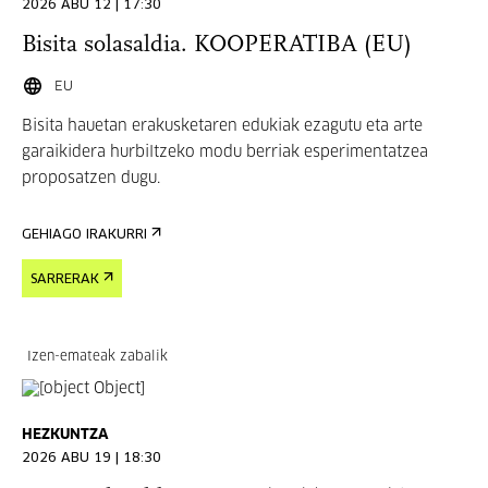
2026 ABU 12 | 17:30
Bisita solasaldia. KOOPERATIBA (EU)
EU
Bisita hauetan erakusketaren edukiak ezagutu eta arte
garaikidera hurbiltzeko modu berriak esperimentatzea
proposatzen dugu.
GEHIAGO IRAKURRI
SARRERAK
Izen-emateak zabalik
HEZKUNTZA
2026 ABU 19 | 18:30