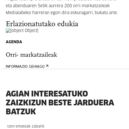
eta abenduaren 5etik aurrera 200 orri-markatzaileak
Medialabeko harreran egon dira eskuragarri, bukatu arte.
Erlazionatutako edukia
AGENDA
Orri- markatzaileak
INFORMAZIO GEHIAGO
AGIAN INTERESATUKO
ZAIZKIZUN BESTE JARDUERA
BATZUK
Izen-emateak zabalik