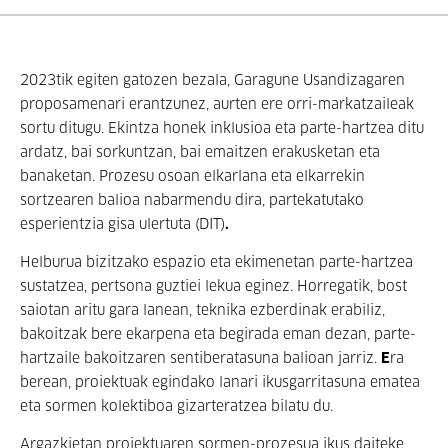
2023tik egiten gatozen bezala, Garagune Usandizagaren
proposamenari erantzunez, aurten ere orri-markatzaileak
sortu ditugu. Ekintza honek inklusioa eta parte-hartzea ditu
ardatz, bai sorkuntzan, bai emaitzen erakusketan eta
banaketan. Prozesu osoan elkarlana eta elkarrekin
sortzearen balioa nabarmendu dira, partekatutako
esperientzia gisa ulertuta (DIT)
.
Helburua bizitzako espazio eta ekimenetan parte-hartzea
sustatzea, pertsona guztiei lekua eginez. Horregatik, bost
saiotan aritu gara lanean, teknika ezberdinak erabiliz,
bakoitzak bere ekarpena eta begirada eman dezan, parte-
hartzaile bakoitzaren sentiberatasuna balioan jarriz.
E
ra
berean, proiektuak egindako lanari ikusgarritasuna ematea
eta sormen kolektiboa gizarteratzea bilatu du.
Argazkietan proiektuaren sormen-prozesua ikus daiteke