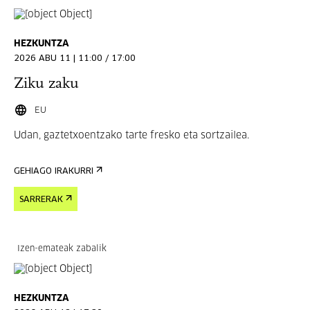
HEZKUNTZA
2026 ABU 11 | 11:00 / 17:00
Ziku zaku
EU
Udan, gaztetxoentzako tarte fresko eta sortzailea.
GEHIAGO IRAKURRI
SARRERAK
Izen-emateak zabalik
HEZKUNTZA