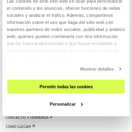
Las cookies de este sitio web se usan para personalizar
el contenido y los anuncios, ofrecer funciones de redes
E.
PRENTSA@TABAKALERA.EUS
sociales y analizar el tráfico. Además, compartimos
T.
+34 943 011 311
/
+34 688 743 500
información sobre el uso que haga del sitio web con
nuestros partners de redes sociales, publicidad y análisis
web, quienes pueden combinarla con otra información
que les haya proporcionado o que hayan recopilado a
partir del uso que haya hecho de sus servicios. Puede
obtener más información
AQUÍ
Mostrar detalles
REGÍSTRATE AL BOLETÍN
Permitir todas las cookies
AGENDA
Personalizar
VISÍTANOS
CONTACTO Y HORARIOS
CÓMO LLEGAR