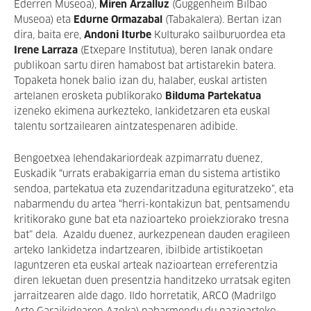
Ederren Museoa),
Miren Arzalluz
(Guggenheim Bilbao
Museoa) eta
Edurne Ormazabal
(Tabakalera). Bertan izan
dira, baita ere,
Andoni Iturbe
Kulturako sailburuordea eta
Irene Larraza
(Etxepare Institutua), beren lanak ondare
publikoan sartu diren hamabost bat artistarekin batera.
Topaketa honek balio izan du, halaber, euskal artisten
artelanen erosketa publikorako
Bilduma Partekatua
izeneko ekimena aurkezteko, lankidetzaren eta euskal
talentu sortzailearen aintzatespenaren adibide.
Bengoetxea lehendakariordeak azpimarratu duenez,
Euskadik “urrats erabakigarria eman du sistema artistiko
sendoa, partekatua eta zuzendaritzaduna egituratzeko", eta
nabarmendu du artea “herri-kontakizun bat, pentsamendu
kritikorako gune bat eta nazioarteko proiekziorako tresna
bat” dela. Azaldu duenez, aurkezpenean dauden eragileen
arteko lankidetza indartzearen, ibilbide artistikoetan
laguntzeren eta euskal arteak nazioartean erreferentzia
diren lekuetan duen presentzia handitzeko urratsak egiten
jarraitzearen alde dago. Ildo horretatik, ARCO (Madrilgo