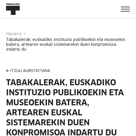
Hasiera
tabakalerak, euskadiko instituzio publikoekin eta museoekin
batera, artearen euskal sistemarekin duen konpromisoa
indartu du
ITZULI ALBISTEETARA
TABAKALERAK, EUSKADIKO
INSTITUZIO PUBLIKOEKIN ETA
MUSEOEKIN BATERA,
ARTEAREN EUSKAL
SISTEMAREKIN DUEN
KONPROMISOA INDARTU DU