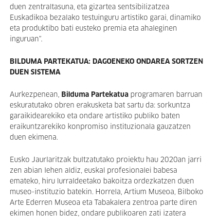
duen zentraltasuna, eta gizartea sentsibilizatzea
Euskadikoa bezalako testuinguru artistiko garai, dinamiko
eta produktibo bati eusteko premia eta ahaleginen
inguruan”.
BILDUMA PARTEKATUA: DAGOENEKO ONDAREA SORTZEN
DUEN SISTEMA
Aurkezpenean,
Bilduma Partekatua
programaren barruan
eskuratutako obren erakusketa bat sartu da: sorkuntza
garaikidearekiko eta ondare artistiko publiko baten
eraikuntzarekiko konpromiso instituzionala gauzatzen
duen ekimena.
Eusko Jaurlaritzak bultzatutako proiektu hau 2020an jarri
zen abian lehen aldiz, euskal profesionalei babesa
emateko, hiru lurraldeetako bakoitza ordezkatzen duen
museo-instituzio batekin. Horrela, Artium Museoa, Bilboko
Arte Ederren Museoa eta Tabakalera zentroa parte diren
ekimen honen bidez, ondare publikoaren zati izatera