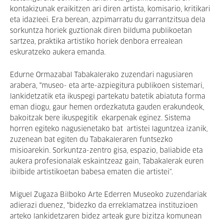
kontakizunak eraikitzen ari diren artista, komisario, kritikari
eta idazleei. Era berean, azpimarratu du garrantzitsua dela
sorkuntza horiek guztionak diren bilduma publikoetan
sartzea, praktika artistiko horiek denbora errealean
eskuratzeko aukera emanda.
Edurne Ormazabal Tabakalerako zuzendari nagusiaren
arabera, “museo- eta arte-azpiegitura publikoen sistemari,
lankidetzatik eta ikuspegi partekatu batetik abiatuta forma
eman diogu, gaur hemen ordezkatuta gauden erakundeok,
bakoitzak bere ikuspegitik ekarpenak eginez. Sistema
horren egiteko nagusienetako bat artistei laguntzea izanik,
zuzenean bat egiten du Tabakaleraren funtsezko
misioarekin. Sorkuntza-zentro gisa, espazio, baliabide eta
aukera profesionalak eskaintzeaz gain, Tabakalerak euren
ibilbide artistikoetan babesa ematen die artistei”.
Miguel Zugaza Bilboko Arte Ederren Museoko zuzendariak
adierazi duenez, “bidezko da erreklamatzea instituzioen
arteko lankidetzaren bidez arteak gure bizitza komunean