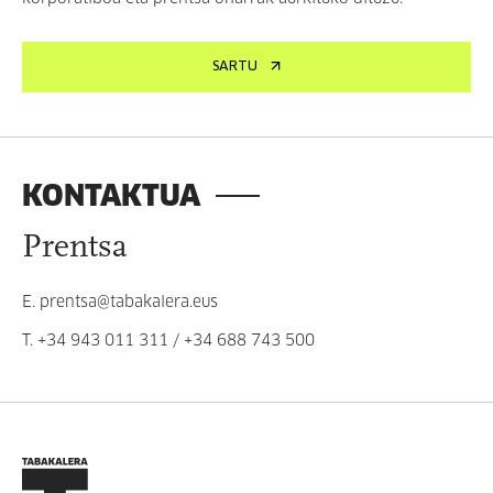
SARTU
KONTAKTUA
Prentsa
E.
prentsa@tabakalera.eus
T.
+34 943 011 311
/
+34 688 743 500