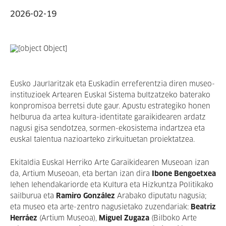
2026-02-19
Eusko Jaurlaritzak eta Euskadin erreferentzia diren museo-
instituzioek Artearen Euskal Sistema bultzatzeko baterako
konpromisoa berretsi dute gaur. Apustu estrategiko honen
helburua da artea kultura-identitate garaikidearen ardatz
nagusi gisa sendotzea, sormen-ekosistema indartzea eta
euskal talentua nazioarteko zirkuituetan proiektatzea.
Ekitaldia Euskal Herriko Arte Garaikidearen Museoan izan
da, Artium Museoan, eta bertan izan dira
Ibone Bengoetxea
lehen lehendakariorde eta Kultura eta Hizkuntza Politikako
sailburua eta
Ramiro González
Arabako diputatu nagusia;
eta museo eta arte-zentro nagusietako zuzendariak:
Beatriz
Herráez
(Artium Museoa),
Miguel Zugaza
(Bilboko Arte