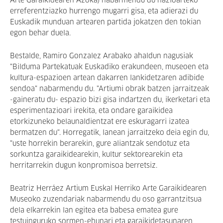
Arte Garaikidearen Azoka) nabarmendu du nazioarteko
erreferentziazko hurrengo mugarri gisa, eta adierazi du
Euskadik munduan artearen partida jokatzen den tokian
egon behar duela.
Bestalde, Ramiro Gonzalez Arabako ahaldun nagusiak
"Bilduma Partekatuak Euskadiko erakundeen, museoen eta
kultura-espazioen artean dakarren lankidetzaren adibide
sendoa" nabarmendu du. "Artiumi obrak batzen jarraitzeak
-gaineratu du- espazio bizi gisa indartzen du, ikerketari eta
esperimentazioari irekita, eta ondare garaikidea
etorkizuneko belaunaldientzat ere eskuragarri izatea
bermatzen du". Horregatik, lanean jarraitzeko deia egin du,
"uste horrekin berarekin, gure aliantzak sendotuz eta
sorkuntza garaikidearekin, kultur sektorearekin eta
herritarrekin dugun konpromisoa berretsiz.
Beatriz Herráez Artium Euskal Herriko Arte Garaikidearen
Museoko zuzendariak nabarmendu du oso garrantzitsua
dela elkarrekin lan egitea eta babesa ematea gure
testuinguruko sormen-ehunari eta garaikidetasunaren