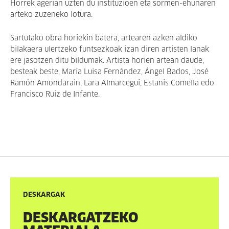
Horrek agerian uzten du instituzioen eta sormen-ehunaren
arteko zuzeneko lotura.
Sartutako obra horiekin batera, artearen azken aldiko
bilakaera ulertzeko funtsezkoak izan diren artisten lanak
ere jasotzen ditu bildumak. Artista horien artean daude,
besteak beste, María Luisa Fernández, Ángel Bados, José
Ramón Amondarain, Lara Almarcegui, Estanis Comella edo
Francisco Ruiz de Infante.
DESKARGAK
DESKARGATZEKO