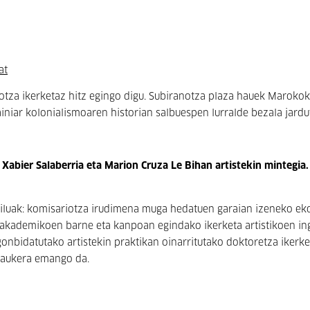
at
otza ikerketaz hitz egingo digu. Subiranotza plaza hauek Maroko
iniar kolonialismoaren historian salbuespen lurralde bezala jard
abier Salaberria eta Marion Cruza Le Bihan artistekin mintegia
iluak: komisariotza irudimena muga hedatuen garaian izeneko ek
a akademikoen barne eta kanpoan egindako ikerketa artistikoen i
 gonbidatutako artistekin praktikan oinarritutako doktoretza ikerke
o aukera emango da.