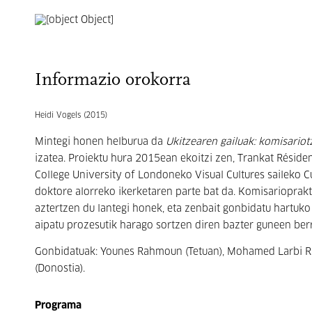
Informazio orokorra
Heidi Vogels (2015)
Mintegi honen helburua da
Ukitzearen gailuak: komisario
izatea. Proiektu hura 2015ean ekoitzi zen, Trankat Réside
College University of Londoneko Visual Cultures saileko
doktore alorreko ikerketaren parte bat da. Komisario­pra
aztertzen du lantegi honek, eta zenbait gonbidatu hartuk
aipatu prozesutik harago sortzen diren bazter guneen be
Gonbidatuak: Younes Rahmoun (Tetuan), Mohamed Larbi Rahh
(Donostia).
Programa