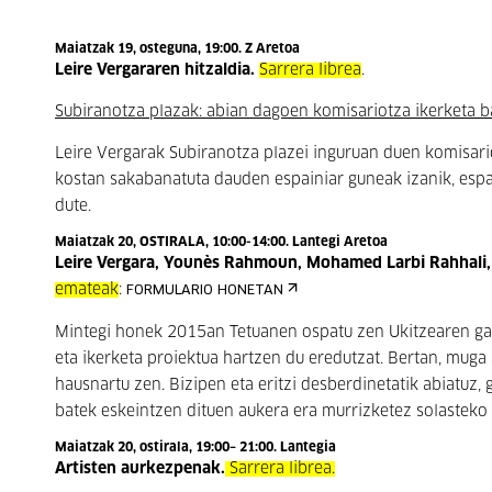
Maiatzak 19, osteguna, 19:00. Z Aretoa
Leire Vergararen hitzaldia.
Sarrera librea
.
Subiranotza plazak: abian dagoen komisariotza ikerketa b
Leire Vergarak Subiranotza plazei inguruan duen komisari
kostan sakabanatuta dauden espainiar guneak izanik, espa
dute.
Maiatzak 20, OSTIRALA, 10:00-14:00. Lantegi Aretoa
Leire Vergara, Younès Rahmoun, Mohamed Larbi Rahhali, X
emateak
:
FORMULARIO HONETAN
Mintegi honek 2015an Tetuanen ospatu zen Ukitzearen ga
eta ikerketa proiektua hartzen du eredutzat. Bertan, mug
hausnartu zen. Bizipen eta eritzi desberdinetatik abiatuz,
batek eskeintzen dituen aukera era murrizketez solastek
Maiatzak 20, ostirala, 19:00– 21:00. Lantegia
Artisten aurkezpenak.
Sarrera librea.