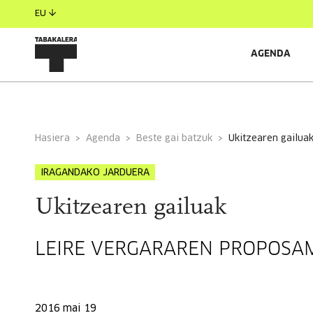
EU
AGENDA
INFORMAZIO OROKORRA
Hasiera
Agenda
Beste gai batzuk
ukitzearen gailua
IRAGANDAKO JARDUERA
Ukitzearen gailuak
LEIRE VERGARAREN PROPOSA
2016 mai 19