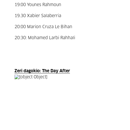
19:00 Younes Rahmoun
19.30 Xabier Salaberria
20:00 Marion Cruza Le Bihan
20:30: Mohamed Larbi Rahhali
Zeri dagokio: The Day After