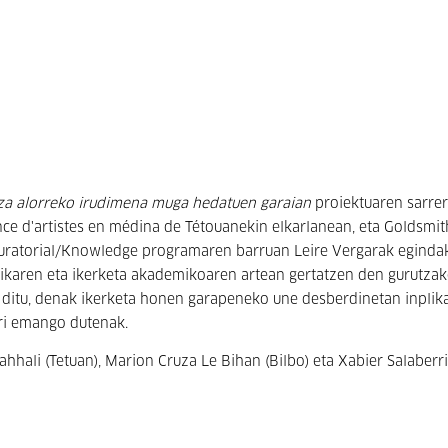
tza alorreko irudimena muga hedatuen garaian
proiektuaren sarrer
nce d'artistes en médina de Tétouan­ekin elkarlanean, eta Goldsmit
 Curatorial/Knowledge programaren barruan Leire Vergarak eginda
ktikaren eta ikerketa akademikoaren artean gertatzen den gurutzak
o ditu, denak ikerketa honen garapeneko une desberdinetan inplik
rri emango dutenak.
ali (Tetuan), Marion Cruza Le Bihan (Bilbo) eta Xabier Salaberr