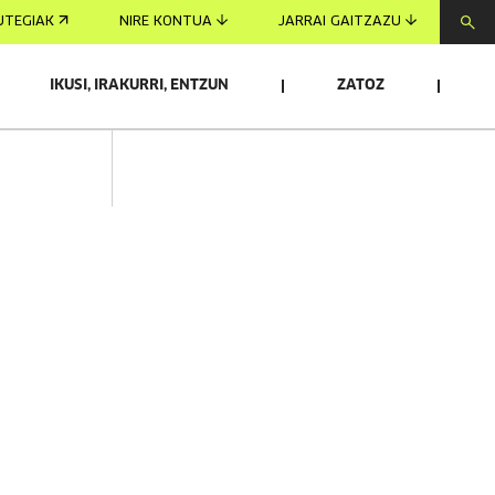
UTEGIAK
NIRE KONTUA
JARRAI GAITZAZU
IKUSI, IRAKURRI, ENTZUN
ZATOZ