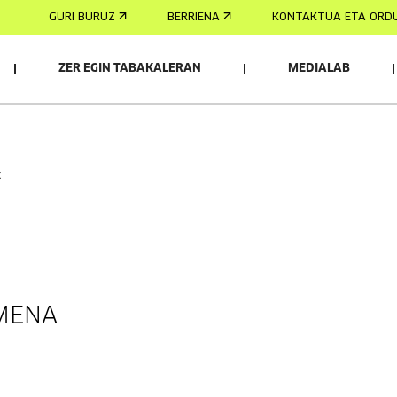
GURI BURUZ
BERRIENA
KONTAKTUA ETA ORD
ZER EGIN TABAKALERAN
MEDIALAB
k
MENA