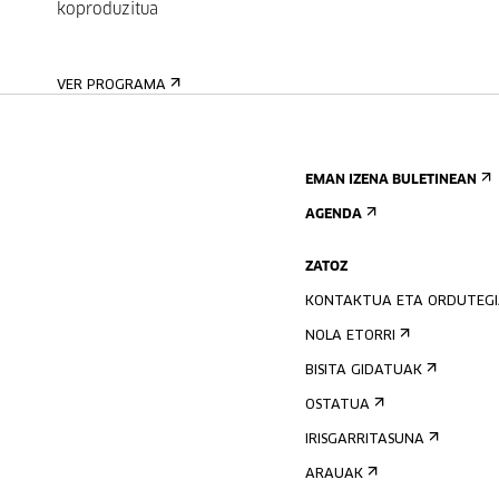
koproduzitua
VER PROGRAMA
EMAN IZENA BULETINEAN
AGENDA
ZATOZ
KONTAKTUA ETA ORDUTEG
NOLA ETORRI
BISITA GIDATUAK
OSTATUA
IRISGARRITASUNA
ARAUAK