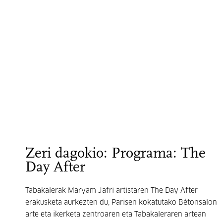
Zeri dagokio: Programa: The
Day After
Tabakalerak Maryam Jafri artistaren The Day After
erakusketa aurkezten du, Parisen kokatutako Bétonsalon
arte eta ikerketa zentroaren eta Tabakaleraren artean