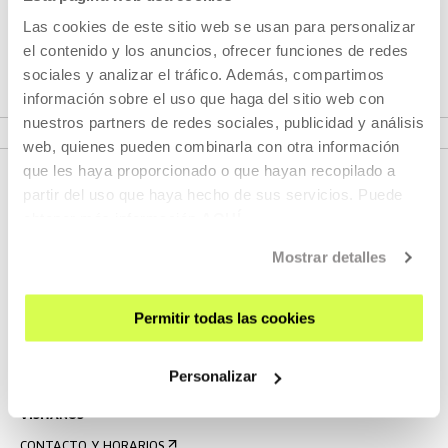
Las cookies de este sitio web se usan para personalizar
Descargas
el contenido y los anuncios, ofrecer funciones de redes
sociales y analizar el tráfico. Además, compartimos
información sobre el uso que haga del sitio web con
BASES DE LA CONVOCATORIA PÚBLICA
nuestros partners de redes sociales, publicidad y análisis
web, quienes pueden combinarla con otra información
que les haya proporcionado o que hayan recopilado a
partir del uso que haya hecho de sus servicios. Puede
obtener más información
AQUÍ
Mostrar detalles
Permitir todas las cookies
REGÍSTRATE AL BOLETÍN
AGENDA
Personalizar
VISÍTANOS
CONTACTO Y HORARIOS