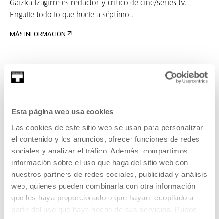
Gaizka Izagirre es redactor y crítico de cine/series tv.
Engulle todo lo que huele a séptimo...
MÁS INFORMACIÓN
Nahia Sillero
Nahia Sillero (21) es actriz. En 2021 finalizó sus estudios d...
Esta página web usa cookies
MÁS INFORMACIÓN
Las cookies de este sitio web se usan para personalizar
el contenido y los anuncios, ofrecer funciones de redes
sociales y analizar el tráfico. Además, compartimos
información sobre el uso que haga del sitio web con
Polaina
nuestros partners de redes sociales, publicidad y análisis
web, quienes pueden combinarla con otra información
Improvisación a tres voces. Así definen el podcast Polaina
que les haya proporcionado o que hayan recopilado a
su...
partir del uso que haya hecho de sus servicios. Puede