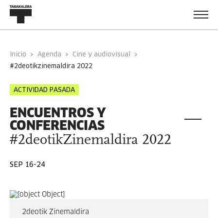
Inicio
Agenda
Cine y audiovisual
#2deotikzinemaldira 2022
ACTIVIDAD PASADA
ENCUENTROS Y
CONFERENCIAS
#2deotikZinemaldira 2022
SEP 16-24
2deotik Zinemaldira