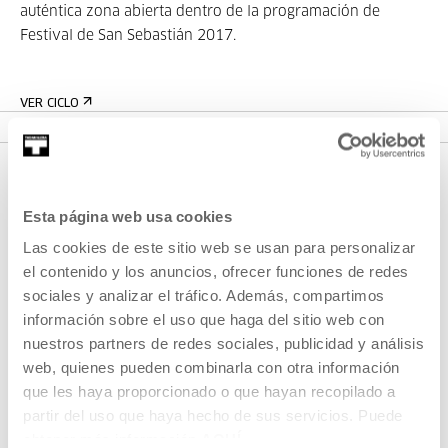
auténtica zona abierta dentro de la programación de
Festival de San Sebastián 2017.
VER CICLO
Esta página web usa cookies
Las cookies de este sitio web se usan para personalizar
el contenido y los anuncios, ofrecer funciones de redes
sociales y analizar el tráfico. Además, compartimos
información sobre el uso que haga del sitio web con
REGÍSTRATE AL BOLETÍN
nuestros partners de redes sociales, publicidad y análisis
AGENDA
web, quienes pueden combinarla con otra información
que les haya proporcionado o que hayan recopilado a
VISÍTANOS
partir del uso que haya hecho de sus servicios. Puede
obtener más información
AQUÍ
CONTACTO Y HORARIOS