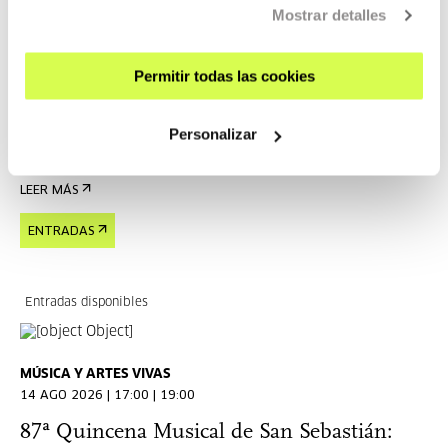
Mostrar detalles
MÚSICA Y ARTES VIVAS
13 AGO 2026 | 19:30
Permitir todas las cookies
87ª Quincena Musical de San Sebastián:
Paula Quintana "Atlas de anatomía"
Personalizar
SIN DIÁLOGOS
LEER MÁS
ENTRADAS
Entradas disponibles
MÚSICA Y ARTES VIVAS
14 AGO 2026 | 17:00 | 19:00
87ª Quincena Musical de San Sebastián: