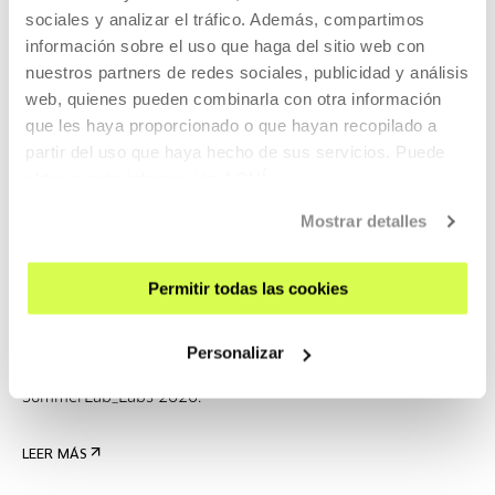
sociales y analizar el tráfico. Además, compartimos
LEER MÁS
información sobre el uso que haga del sitio web con
ENTRADAS
nuestros partners de redes sociales, publicidad y análisis
web, quienes pueden combinarla con otra información
que les haya proporcionado o que hayan recopilado a
Completo
partir del uso que haya hecho de sus servicios. Puede
obtener más información
AQUÍ
Mostrar detalles
CINE Y AUDIOVISUAL
25 AGO 2026 - 28 AGO 2026 | 10:30-13:30
Cortocircuitos. Vídeo, ruido y electrónica
Permitir todas las cookies
creativa
Personalizar
ES
SummerLab_Labs 2026.
LEER MÁS