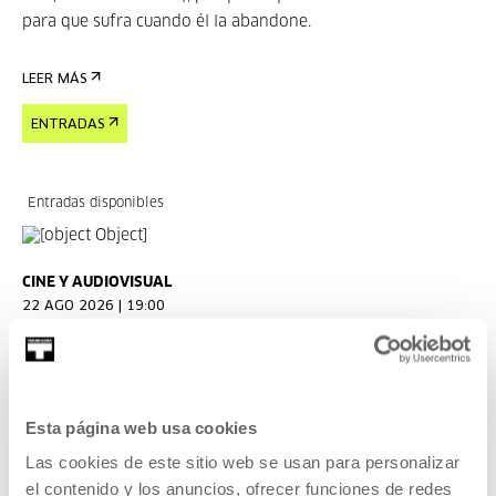
para que sufra cuando él la abandone.
LEER MÁS
ENTRADAS
Entradas disponibles
CINE Y AUDIOVISUAL
22 AGO 2026 | 19:00
Forty Shades of Blue, Ira Sachs
EN
ES
Esta página web usa cookies
Laura, una joven rusa, vive en Memphis junto a una
leyenda del rock and roll mucho mayor que ella.
Las cookies de este sitio web se usan para personalizar
el contenido y los anuncios, ofrecer funciones de redes