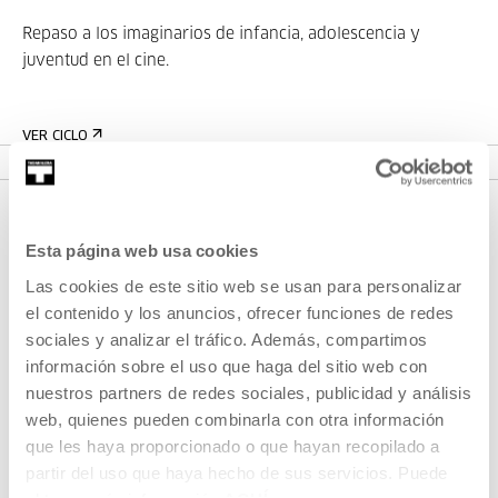
Repaso a los imaginarios de infancia, adolescencia y
juventud en el cine.
VER CICLO
Esta página web usa cookies
Las cookies de este sitio web se usan para personalizar
el contenido y los anuncios, ofrecer funciones de redes
sociales y analizar el tráfico. Además, compartimos
información sobre el uso que haga del sitio web con
nuestros partners de redes sociales, publicidad y análisis
REGÍSTRATE AL BOLETÍN
web, quienes pueden combinarla con otra información
AGENDA
que les haya proporcionado o que hayan recopilado a
partir del uso que haya hecho de sus servicios. Puede
VISÍTANOS