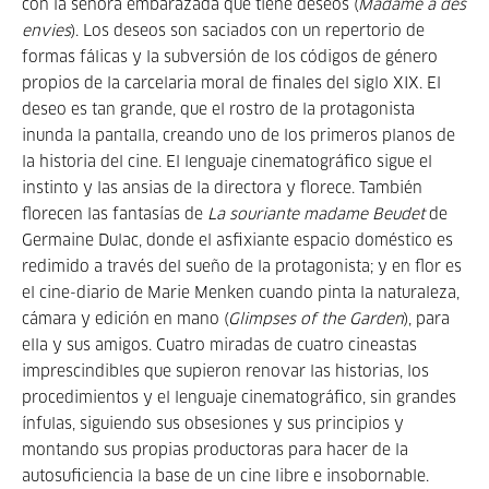
con la señora embarazada que tiene deseos (
Madame a des
envies
). Los deseos son saciados con un repertorio de
formas fálicas y la subversión de los códigos de género
propios de la carcelaria moral de finales del siglo XIX. El
deseo es tan grande, que el rostro de la protagonista
inunda la pantalla, creando uno de los primeros planos de
la historia del cine. El lenguaje cinematográfico sigue el
instinto y las ansias de la directora y florece. También
florecen las fantasías de
La souriante madame Beudet
de
Germaine Dulac, donde el asfixiante espacio doméstico es
redimido a través del sueño de la protagonista; y en flor es
el cine-diario de Marie Menken cuando pinta la naturaleza,
cámara y edición en mano (
Glimpses of the Garden
), para
ella y sus amigos. Cuatro miradas de cuatro cineastas
imprescindibles que supieron renovar las historias, los
procedimientos y el lenguaje cinematográfico, sin grandes
ínfulas, siguiendo sus obsesiones y sus principios y
montando sus propias productoras para hacer de la
autosuficiencia la base de un cine libre e insobornable.