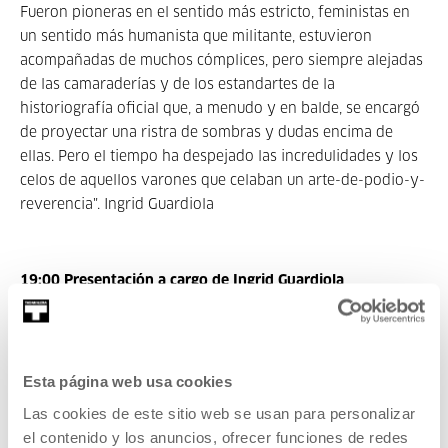
Fueron pioneras en el sentido más estricto, feministas en
un sentido más humanista que militante, estuvieron
acompañadas de muchos cómplices, pero siempre alejadas
de las camaraderías y de los estandartes de la
historiografía oficial que, a menudo y en balde, se encargó
de proyectar una ristra de sombras y dudas encima de
ellas. Pero el tiempo ha despejado las incredulidades y los
celos de aquellos varones que celaban un arte-de-podio-y-
reverencia". Ingrid Guardiola
19:00 Presentación a cargo de Ingrid Guardiola
20:00 Proyección
. Duración: 66'
Madame a des envies,
Alice Guy, Francia, 1906, 4' DCP
Esta página web usa cookies
La souriante Madame Beudet
,
Germaine Dulac, Francia,
1923, 35' 16mm
Las cookies de este sitio web se usan para personalizar
Étude cinématographique sur une arabesque,
Germaine
el contenido y los anuncios, ofrecer funciones de redes