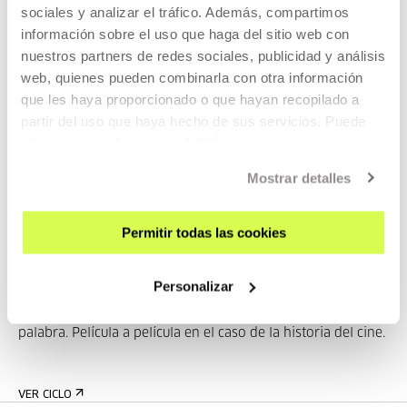
Dulac, Francia, 1929, 7' 16mm
sociales y analizar el tráfico. Además, compartimos
At land,
Maya Deren, EUA, 1946, 15' 16mm
información sobre el uso que haga del sitio web con
Glimpse of the garden,
Marie Menken, EUA, 1962, 5' 16mm
nuestros partners de redes sociales, publicidad y análisis
web, quienes pueden combinarla con otra información
que les haya proporcionado o que hayan recopilado a
Pertenece a Desde el principio. Historias del cine feminista
partir del uso que haya hecho de sus servicios. Puede
obtener más información
AQUÍ
Mostrar detalles
Pertenece a Ciclo: Desde el
principio. Historias del cine
Permitir todas las cookies
feminista
Personalizar
Todas las historias tienen un principio. Pero no hay una
única historia. Al narrarlas, las historias se crean palabra a
palabra. Película a película en el caso de la historia del cine.
VER CICLO