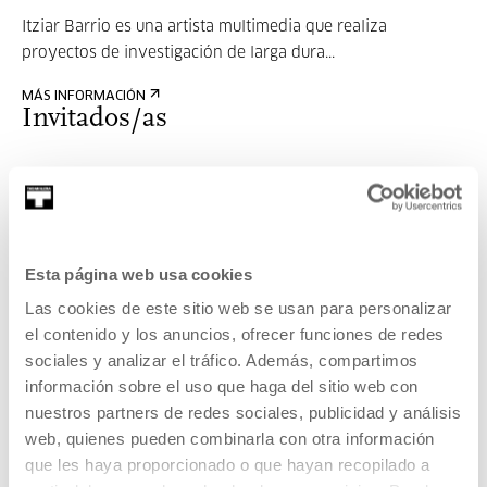
Itziar Barrio es una artista multimedia que realiza
proyectos de investigación de larga dura...
MÁS INFORMACIÓN
Invitados/as
Itziar Barrio
Esta página web usa cookies
Itziar Barrio es una artista multimedia que realiza
Las cookies de este sitio web se usan para personalizar
proyectos de investigación de larga dura...
el contenido y los anuncios, ofrecer funciones de redes
sociales y analizar el tráfico. Además, compartimos
MÁS INFORMACIÓN
información sobre el uso que haga del sitio web con
nuestros partners de redes sociales, publicidad y análisis
web, quienes pueden combinarla con otra información
Pertenece a Programa:
que les haya proporcionado o que hayan recopilado a