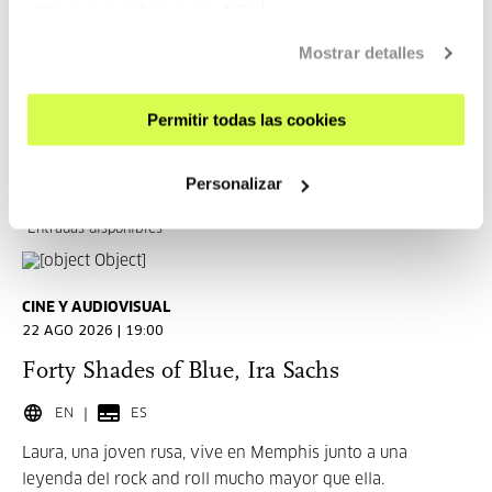
obtener más información
AQUÍ
Pat (Patricia Clarkson), porque la quiere demasiado como
para que sufra cuando él la abandone.
Mostrar detalles
LEER MÁS
Permitir todas las cookies
ENTRADAS
Personalizar
Entradas disponibles
CINE Y AUDIOVISUAL
22 AGO 2026 | 19:00
Forty Shades of Blue, Ira Sachs
EN
ES
Laura, una joven rusa, vive en Memphis junto a una
leyenda del rock and roll mucho mayor que ella.