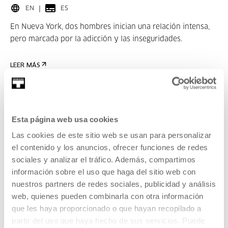
EN
ES
En Nueva York, dos hombres inician una relación intensa,
pero marcada por la adicción y las inseguridades.
LEER MÁS
ENTRADAS
Esta página web usa cookies
Entradas disponibles
Las cookies de este sitio web se usan para personalizar
el contenido y los anuncios, ofrecer funciones de redes
sociales y analizar el tráfico. Además, compartimos
CINE Y AUDIOVISUAL
15 AGO 2026 | 19:00
información sobre el uso que haga del sitio web con
nuestros partners de redes sociales, publicidad y análisis
Married Life, Ira Sachs
web, quienes pueden combinarla con otra información
que les haya proporcionado o que hayan recopilado a
EN
ES
partir del uso que haya hecho de sus servicios. Puede
Harry (Chris Cooper) decide que debe matar a su esposa,