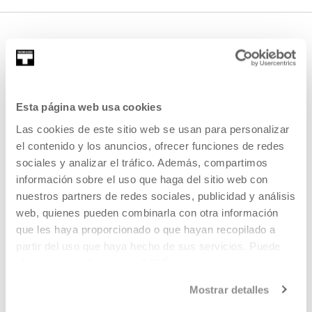
Esta página web usa cookies
Las cookies de este sitio web se usan para personalizar
el contenido y los anuncios, ofrecer funciones de redes
REGÍSTRATE AL BOLETÍN
sociales y analizar el tráfico. Además, compartimos
AGENDA
información sobre el uso que haga del sitio web con
nuestros partners de redes sociales, publicidad y análisis
VISÍTANOS
web, quienes pueden combinarla con otra información
CONTACTO Y HORARIOS
que les haya proporcionado o que hayan recopilado a
CÓMO LLEGAR
partir del uso que haya hecho de sus servicios. Puede
obtener más información
AQUÍ
VISITAS GUIADAS
ALOJAMIENTO
Mostrar detalles
ACCESIBILIDAD