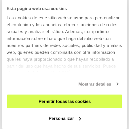
Terminamos esta introducción con un recuerdo a las
Esta página web usa cookies
escuelas libres que ideó a comienzos del siglo XX el
pedagogo y librepensador Francisco Ferrer Guardia, y que
Las cookies de este sitio web se usan para personalizar
sirve como apertura e inspiración para esta película. En su
el contenido y los anuncios, ofrecer funciones de redes
ideario, totalmente revolucionario en su momento, se
sociales y analizar el tráfico. Además, compartimos
recogen muchas de las ideas que siguen vigentes hoy en
información sobre el uso que haga del sitio web con
día en los modelos de escuela libre:
nuestros partners de redes sociales, publicidad y análisis
web, quienes pueden combinarla con otra información
que les haya proporcionado o que hayan recopilado a
“Los niños y las niñas tendrán una insólita libertad, se
partir del uso que haya hecho de sus servicios. Puede
realizarán ejercicios, juegos y esparcimientos al aire libre,
obtener más información
AQUÍ
se insistirá en el equilibrio con el entorno natural y con el
Mostrar detalles
medio, en la higiene personal y social, desaparecerán los
exámenes y los premios y los castigos. Se hace especial
atención al tema de la enseñanza de la higiene y al cuidado
Permitir todas las cookies
de la salud. Los alumnos visitarán centros de trabajo —las
fábricas textiles de Sabadell, especialmente— y harán
Personalizar
excursiones de exploración. Las redacciones y los
comentarios de estas vivencias por parte de sus mismos