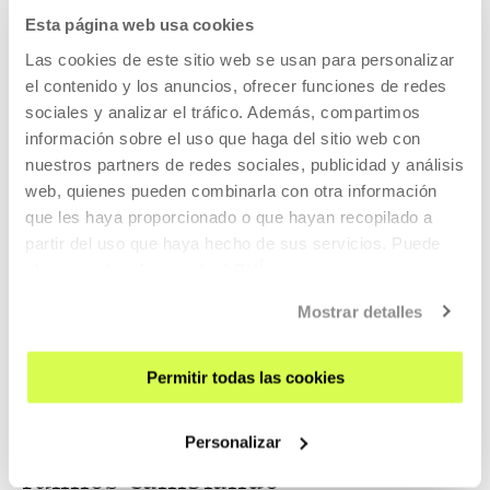
Artes, sin querer, empezó a ponerle má...
Esta página web usa cookies
MÁS INFORMACIÓN
Las cookies de este sitio web se usan para personalizar
el contenido y los anuncios, ofrecer funciones de redes
sociales y analizar el tráfico. Además, compartimos
información sobre el uso que haga del sitio web con
AMHER SOS Racismo, Asociación
nuestros partners de redes sociales, publicidad y análisis
Multicultural de Hernani
web, quienes pueden combinarla con otra información
que les haya proporcionado o que hayan recopilado a
Es una asociación antirracista y feminista sin ánimo de
partir del uso que haya hecho de sus servicios. Puede
lucro creada en 2004. Trabaja por la inte...
obtener más información
AQUÍ
MÁS INFORMACIÓN
Mostrar detalles
Permitir todas las cookies
Pertenece a Exposición: Gabriel
Personalizar
Chaile. Contemplando es como
fuimos cambiando