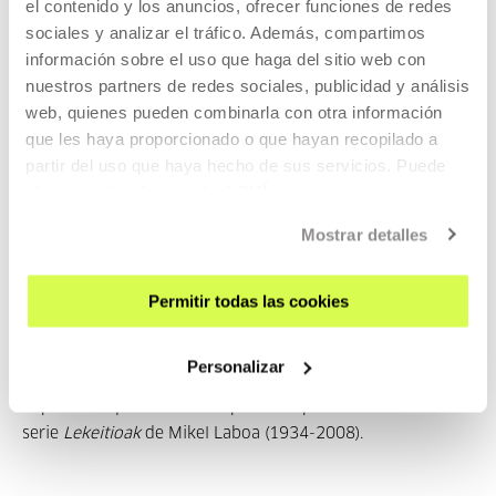
el contenido y los anuncios, ofrecer funciones de redes
sociales y analizar el tráfico. Además, compartimos
información sobre el uso que haga del sitio web con
oMOrruMU baMAt
nuestros partners de redes sociales, publicidad y análisis
web, quienes pueden combinarla con otra información
que les haya proporcionado o que hayan recopilado a
IbonRG es un músico que participa/ha participado tocando
partir del uso que haya hecho de sus servicios. Puede
diversos instrumentos en proyectos c...
obtener más información
AQUÍ
MÁS INFORMACIÓN
Mostrar detalles
Permitir todas las cookies
Pertenece a Exposición:
Komunikazio-inkomunikazio
Personalizar
Exposición que tiene como punto de partida la
serie
Lekeitioak
de Mikel Laboa (1934-2008).