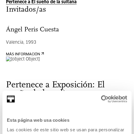
Pertenece a El sueño de la sultana
Invitados/as
Ángel Peris Cuesta
Valencia, 1993
MÁS INFORMACIÓN
Pertenece a Exposición: El
sueño de la sultana
Exposición sobre el proceso de creación de la película
El
sueño de la sultana
, de la artista y directora de cine Isabel
Esta página web usa cookies
Herguera (San Sebastián, 1961).
Las cookies de este sitio web se usan para personalizar