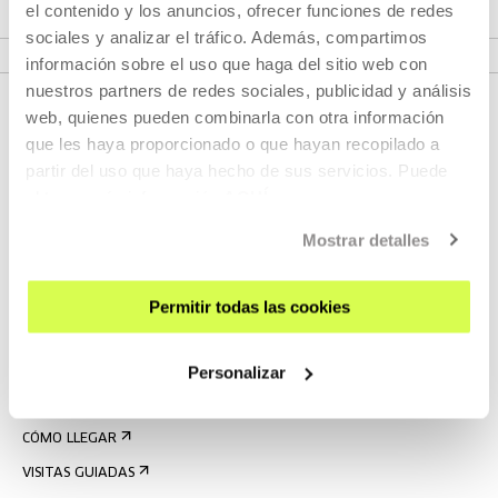
el contenido y los anuncios, ofrecer funciones de redes
VER EXPOSICIÓN
sociales y analizar el tráfico. Además, compartimos
información sobre el uso que haga del sitio web con
nuestros partners de redes sociales, publicidad y análisis
web, quienes pueden combinarla con otra información
que les haya proporcionado o que hayan recopilado a
partir del uso que haya hecho de sus servicios. Puede
obtener más información
AQUÍ
Mostrar detalles
REGÍSTRATE AL BOLETÍN
Permitir todas las cookies
AGENDA
Personalizar
VISÍTANOS
CONTACTO Y HORARIOS
CÓMO LLEGAR
VISITAS GUIADAS