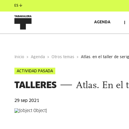
ES
AGENDA
INFORMACIÓN GENERAL
AUTORES/AS
INVITAD
Inicio
Agenda
Otros temas
atlas. en el taller de seri
ACTIVIDAD PASADA
TALLERES
Atlas. En el 
29 sep 2021