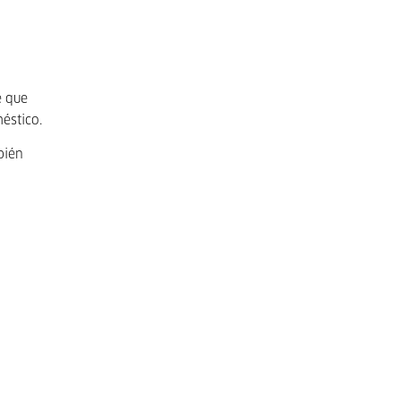
e que
éstico.
bién