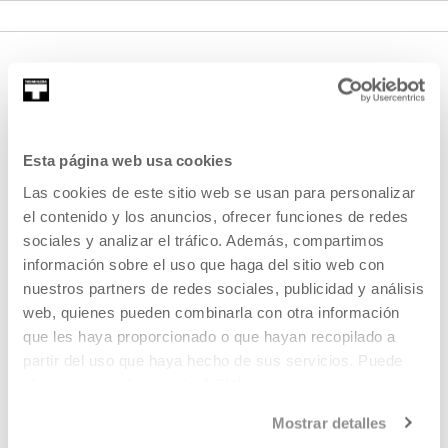
Esta página web usa cookies
Las cookies de este sitio web se usan para personalizar
el contenido y los anuncios, ofrecer funciones de redes
REGÍSTRATE AL BOLETÍN
sociales y analizar el tráfico. Además, compartimos
AGENDA
información sobre el uso que haga del sitio web con
nuestros partners de redes sociales, publicidad y análisis
VISÍTANOS
web, quienes pueden combinarla con otra información
CONTACTO Y HORARIOS
que les haya proporcionado o que hayan recopilado a
partir del uso que haya hecho de sus servicios. Puede
CÓMO LLEGAR
obtener más información
AQUÍ
VISITAS GUIADAS
Mostrar detalles
ALOJAMIENTO