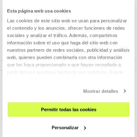
desde 2018 trabaja e...
Esta página web usa cookies
MÁS INFORMACIÓN
Las cookies de este sitio web se usan para personalizar
el contenido y los anuncios, ofrecer funciones de redes
sociales y analizar el tráfico. Además, compartimos
Pertenece a Proyecto: Atlas
información sobre el uso que haga del sitio web con
nuestros partners de redes sociales, publicidad y análisis
web, quienes pueden combinarla con otra información
VER PROYECTO
que les haya proporcionado o que hayan recopilado a
partir del uso que haya hecho de sus servicios. Puede
obtener más información
AQUÍ
Mostrar detalles
Permitir todas las cookies
Personalizar
REGÍSTRATE AL BOLETÍN