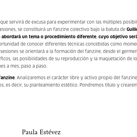
que servirá de excusa para experimentar con las múltiples posibi
esiones, se constituirá un fanzine colectivo bajo la batuta de
Guill
e abordará un tema o procedimiento diferente
,
cuyo objetivo ser
oportunidad de conocer diferentes técnicas concebidas como mome
s sesiones se orientará a la formación del fanzine, desde el germen
áficos, las posibilidades de su reproducción y la maquetación de l
mes a mes, paso a paso.
fanzine
. Analizaremos el carácter libre y activo propio del fanzin
os, es decir, su planteamiento estético. Pondremos título y creare
Paula Estévez