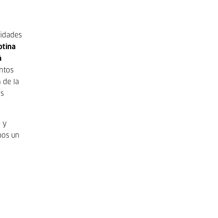
lidades
otina
á
ntos
 de la
os
e y
mos un