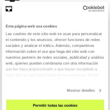
Esta página web usa cookies
REGÍSTRATE AL BOLETÍN
Las cookies de este sitio web se usan para personalizar
AGENDA
el contenido y los anuncios, ofrecer funciones de redes
sociales y analizar el tráfico. Además, compartimos
VISÍTANOS
información sobre el uso que haga del sitio web con
CONTACTO Y HORARIOS
nuestros partners de redes sociales, publicidad y análisis
CÓMO LLEGAR
web, quienes pueden combinarla con otra información
que les haya proporcionado o que hayan recopilado a
VISITAS GUIADAS
partir del uso que haya hecho de sus servicios. Puede
ALOJAMIENTO
obtener más información
AQUÍ
ACCESIBILIDAD
Mostrar detalles
NORMAS
PLANO DEL EDIFICIO
Permitir todas las cookies