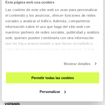
Esta página web usa cookies
Las cookies de este sitio web se usan para personalizar
el contenido y los anuncios, ofrecer funciones de redes
Pertenece a Proyecto: Atlas
sociales y analizar el tráfico. Además, compartimos
información sobre el uso que haga del sitio web con
nuestros partners de redes sociales, publicidad y análisis
VER PROYECTO
web, quienes pueden combinarla con otra información
que les haya proporcionado o que hayan recopilado a
partir del uso que haya hecho de sus servicios. Puede
obtener más información
AQUÍ
Mostrar detalles
Permitir todas las cookies
REGÍSTRATE AL BOLETÍN
Personalizar
AGENDA
VISÍTANOS