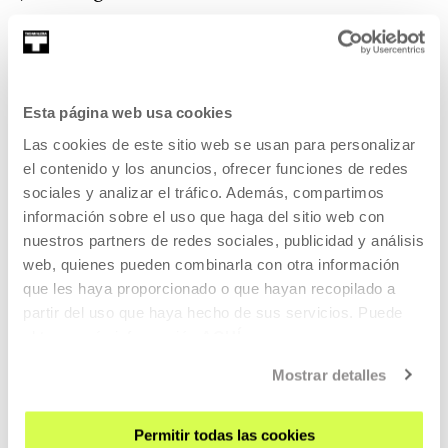
Dtor de Comscore. Madrid
MÁS INFORMACIÓN
Esta página web usa cookies
Las cookies de este sitio web se usan para personalizar
el contenido y los anuncios, ofrecer funciones de redes
sociales y analizar el tráfico. Además, compartimos
Elena Neira
información sobre el uso que haga del sitio web con
nuestros partners de redes sociales, publicidad y análisis
web, quienes pueden combinarla con otra información
que les haya proporcionado o que hayan recopilado a
Es licenciada en Derecho y Comunicación Audiovisual,
partir del uso que haya hecho de sus servicios. Puede
especializada en nuevos modelos de dist...
obtener más información
AQUÍ
MÁS INFORMACIÓN
Mostrar detalles
Permitir todas las cookies