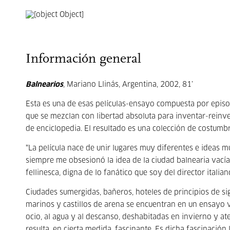
Información general
Balnearios
, Mariano Llinás, Argentina, 2002, 81’
Esta es una de esas películas-ensayo compuesta por episo
que se mezclan con libertad absoluta para inventar-reinvent
de enciclopedia. El resultado es una colección de costumbr
“La película nace de unir lugares muy diferentes e ideas mu
siempre me obsesionó la idea de la ciudad balnearia vacía
fellinesca, digna de lo fanático que soy del director italian
Ciudades sumergidas, bañeros, hoteles de principios de sigl
marinos y castillos de arena se encuentran en un ensayo 
ocio, al agua y al descanso, deshabitadas en invierno y 
resulta, en cierta medida, fascinante. Es dicha fascinación l