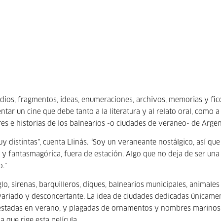
dios, fragmentos, ideas, enumeraciones, archivos, memorias y fic
ar un cine que debe tanto a la literatura y al relato oral, como a 
es e historias de los balnearios -o ciudades de veraneo- de Argen
y distintas”, cuenta Llinás. “Soy un veraneante nostálgico, así que
 y fantasmagórica, fuera de estación. Algo que no deja de ser una
o.”
o, sirenas, barquilleros, diques, balnearios municipales, animales
variado y desconcertante. La idea de ciudades dedicadas únicamen
atestadas en verano, y plagadas de ornamentos y nombres marinos
a que rige esta película.