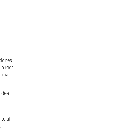
ciones
la idea
tina.
 idea
te al
,