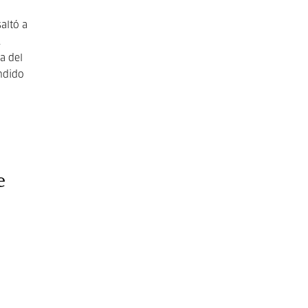
altó a
.
a del
endido
e