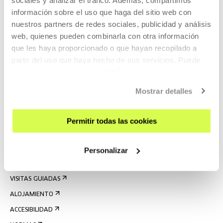
información sobre el uso que haga del sitio web con
nuestros partners de redes sociales, publicidad y análisis
web, quienes pueden combinarla con otra información
que les haya proporcionado o que hayan recopilado a
partir del uso que haya hecho de sus servicios. Puede
obtener más información
AQUÍ
Mostrar detalles
REGÍSTRATE AL BOLETÍN
AGENDA
Permitir todas las cookies
VISÍTANOS
CONTACTO Y HORARIOS
Personalizar
CÓMO LLEGAR
VISITAS GUIADAS
ALOJAMIENTO
ACCESIBILIDAD