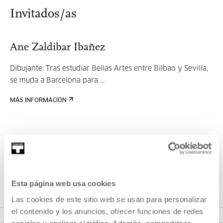
Invitados/as
Ane Zaldibar Ibañez
Dibujante. Tras estudiar Bellas Artes entre Bilbao y Sevilla,
se muda a Barcelona para ...
MÁS INFORMACIÓN
Sandra Garayoa
Ilustradora y diseñadora gráfica. Su práctica se desarrolla
Esta página web usa cookies
e...
Las cookies de este sitio web se usan para personalizar
MÁS INFORMACIÓN
el contenido y los anuncios, ofrecer funciones de redes
sociales y analizar el tráfico. Además, compartimos