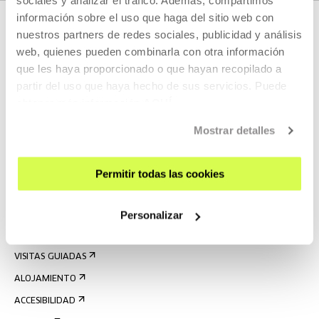
sociales y analizar el tráfico. Además, compartimos
información sobre el uso que haga del sitio web con
nuestros partners de redes sociales, publicidad y análisis
web, quienes pueden combinarla con otra información
que les haya proporcionado o que hayan recopilado a
partir del uso que haya hecho de sus servicios. Puede
obtener más información
AQUÍ
Mostrar detalles
REGÍSTRATE AL BOLETÍN
AGENDA
Permitir todas las cookies
VISÍTANOS
CONTACTO Y HORARIOS
Personalizar
CÓMO LLEGAR
VISITAS GUIADAS
ALOJAMIENTO
ACCESIBILIDAD